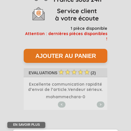
1
pièce disponible
Attention : dernières pièces disponibles
!
☆
☆
☆
☆
☆
EVALUATIONS
(
2
)
coup bien co
Excellente communication rapidité
d’envoi de l’article.Vendeur sérieux.
mohammechara-0
<
>
EN SAVOIR PLUS