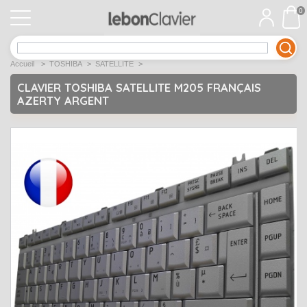
0
APPLE
Open submenu
1
Accueil
>
TOSHIBA
>
SATELLITE
>
ACER
Open submenu
12
CLAVIER TOSHIBA SATELLITE M205 FRANÇAIS
AZERTY ARGENT
ASUS
Open submenu
12
DELL
Open submenu
9
Déstockage
Open submenu
5
EMACHINES
Open submenu
2
FUJITSU SIEMENS
Open submenu
2
HP
Open submenu
17
LENOVO
Open submenu
10