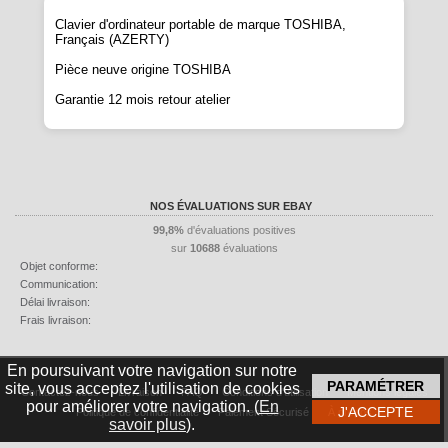
Clavier d'ordinateur portable de marque
TOSHIBA
,
Français (AZERTY)
Pièce neuve origine
TOSHIBA
Garantie 12 mois retour atelier
NOS ÉVALUATIONS SUR EBAY
99,8%
d'évaluations positives
sur
10688
évaluations
Objet conforme:
Communication:
Délai livraison:
Frais livraison:
En poursuivant votre navigation sur notre
site, vous acceptez l'utilisation de cookies
Contactez-nous
Livraison
FAQ
Conditions d'utilisation
Mentions légales
pour améliorer votre navigation. (
En
Politique de confidentialité
Paiement Sécurisé
À propos
savoir plus
).