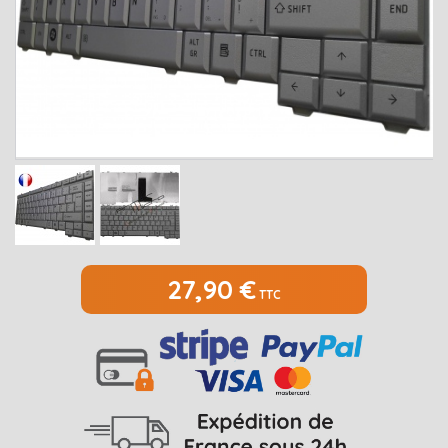
MEDION
Open submenu
2
MSI
Open submenu
1
PACKARD BELL
Open submenu
4
RAZER
SAMSUNG
Open submenu
1
SONY
Open submenu
1
TOSHIBA
Open submenu
7
27,90 €
TTC