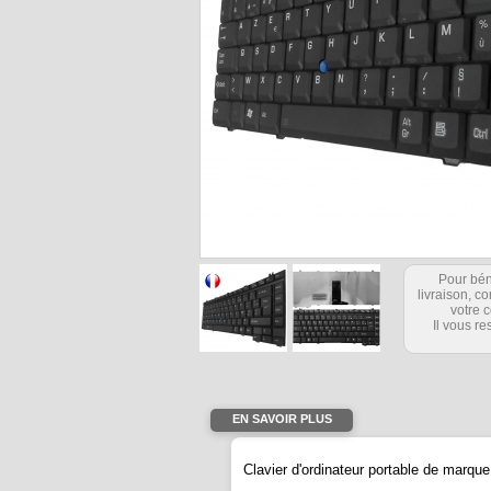
Pour bén
livraison, 
votre c
Il vous re
EN SAVOIR PLUS
Clavier d'ordinateur portable de marqu