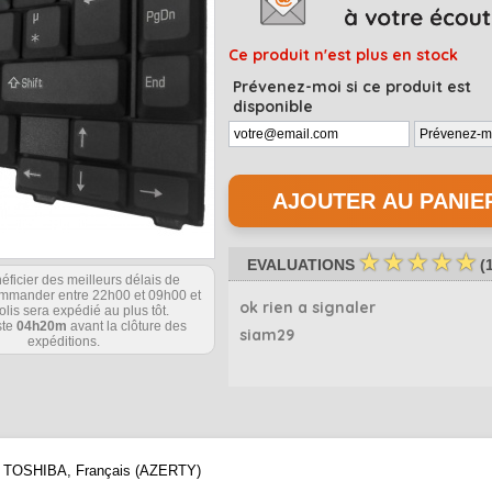
Ce produit n'est plus en stock
Prévenez-moi si ce produit est
disponible
☆
☆
☆
☆
☆
EVALUATIONS
(
éficier des meilleurs délais de
commander entre 22h00 et 09h00 et
ok rien a signaler
olis sera expédié au plus tôt.
ste
04h20m
avant la clôture des
siam29
expéditions.
e
TOSHIBA
, Français (AZERTY)