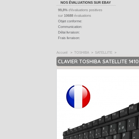
NOS ÉVALUATIONS SUR EBAY
99,8%
d'évaluations positives
sur
10688
évaluations
Objet conforme:
Communication:
Délai livraison:
Frais livraison:
Accueil
>
TOSHIBA
>
SATELLITE
>
CLAVIER TOSHIBA SATELLITE 141