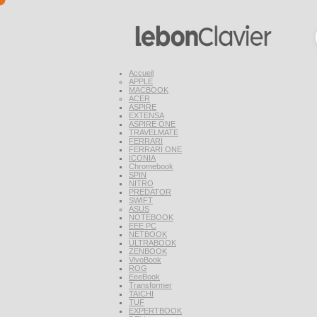
Accueil
APPLE
MACBOOK
ACER
ASPIRE
EXTENSA
ASPIRE ONE
TRAVELMATE
FERRARI
FERRARI ONE
ICONIA
Chromebook
SPIN
NITRO
PREDATOR
SWIFT
ASUS
NOTEBOOK
EEE PC
NETBOOK
ULTRABOOK
ZENBOOK
VivoBook
ROG
EeeBook
Transformer
TAICHI
TUF
EXPERTBOOK