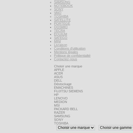
SAMSUNG
NOTEBOOK
SONY
VAIO
TOSHIBA
SATELLITE
PORTEGE
QOSMIO
TECRA
EQUIUM
SATEGO
MINI
Livraison
Conditions d'utilisation
Mentions légales
Politique de confidentialité
Contactez-nous
Choisir une marque
APPLE
ACER
ASUS
DELL
Déstockage
EMACHINES
FUJITSU SIEMENS
HP
LENOVO
MEDION
MSI
PACKARD BELL
RAZER
SAMSUNG
SONY
TOSHIBA