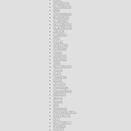
PROBOOK
ELITEBOOK
MINI
Chromebook
BUSINESS
G SERIES
NOTEBOOK
SLATEBOOK
ZBOOK
COMPAQ
PRO
FOLIO
SPECTRE
STREAM
Omen
LENOVO
IDEAPAD
3000
NOTEBOOK
YOGA
FLEX
ThinkPad
EDGE
LEGION
ThinkBook
ChromeBook
MEDION
Akoya
Erazer
MSI
Notebook
PACKARD BELL
EASYNOTE
DOT
BUTTERFLY
iPOWER
RAZER