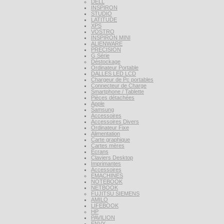
DELL
INSPIRON
STUDIO
LATITUDE
XPS
VOSTRO
INSPIRON MINI
ALIENWARE
PRECISION
G Série
Déstockage
Ordinateur Portable
DALLES LED LCD
Chargeur de Pc portables
Connecteur de Charge
Smartphone / Tablette
Pièces détachées
Apple
Samsung
Accessoires
Accessoires Divers
Ordinateur Fixe
Alimentation
Carte graphique
Cartes mères
Ecrans
Claviers Desktop
Imprimantes
Accessoires
EMACHINES
NOTEBOOK
NETBOOK
FUJITSU SIEMENS
AMILO
LIFEBOOK
HP
PAVILION
ENVY