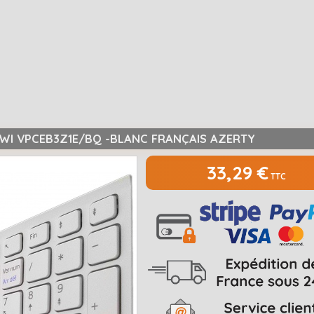
/WI VPCEB3Z1E/BQ -BLANC FRANÇAIS AZERTY
33,29 €
TTC