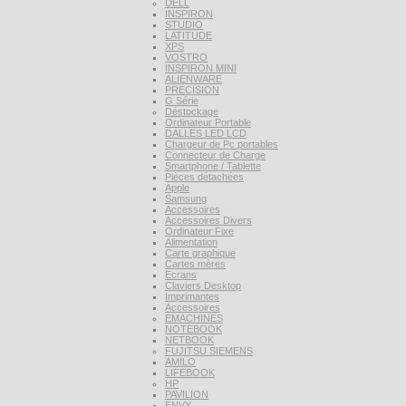
DELL
INSPIRON
STUDIO
LATITUDE
XPS
VOSTRO
INSPIRON MINI
ALIENWARE
PRECISION
G Série
Déstockage
Ordinateur Portable
DALLES LED LCD
Chargeur de Pc portables
Connecteur de Charge
Smartphone / Tablette
Pièces détachées
Apple
Samsung
Accessoires
Accessoires Divers
Ordinateur Fixe
Alimentation
Carte graphique
Cartes mères
Ecrans
Claviers Desktop
Imprimantes
Accessoires
EMACHINES
NOTEBOOK
NETBOOK
FUJITSU SIEMENS
AMILO
LIFEBOOK
HP
PAVILION
ENVY