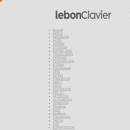
Accueil
APPLE
MACBOOK
ACER
ASPIRE
EXTENSA
ASPIRE ONE
TRAVELMATE
FERRARI
FERRARI ONE
ICONIA
Chromebook
SPIN
NITRO
PREDATOR
SWIFT
ASUS
NOTEBOOK
EEE PC
NETBOOK
ULTRABOOK
ZENBOOK
VivoBook
ROG
EeeBook
Transformer
TAICHI
TUF
EXPERTBOOK