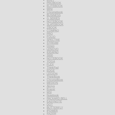
PROBOOK
ELITEBOOK
MINI
Chromebook
BUSINESS
G SERIES
NOTEBOOK
SLATEBOOK
ZBOOK
COMPAQ
PRO
FOLIO
SPECTRE
STREAM
Omen
LENOVO
IDEAPAD
3000
NOTEBOOK
YOGA
FLEX
ThinkPad
EDGE
LEGION
ThinkBook
ChromeBook
MEDION
Akoya
Erazer
MSI
Notebook
PACKARD BELL
EASYNOTE
DOT
BUTTERFLY
iPOWER
RAZER