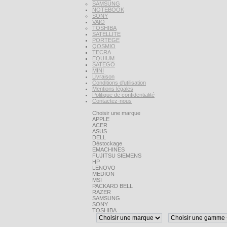
SAMSUNG
NOTEBOOK
SONY
VAIO
TOSHIBA
SATELLITE
PORTEGE
QOSMIO
TECRA
EQUIUM
SATEGO
MINI
Livraison
Conditions d'utilisation
Mentions légales
Politique de confidentialité
Contactez-nous
Choisir une marque
APPLE
ACER
ASUS
DELL
Déstockage
EMACHINES
FUJITSU SIEMENS
HP
LENOVO
MEDION
MSI
PACKARD BELL
RAZER
SAMSUNG
SONY
TOSHIBA