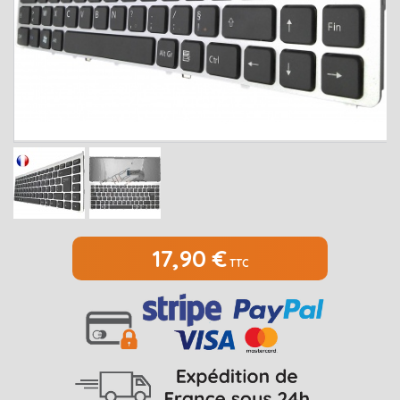
MEDION
Open submenu
2
MSI
Open submenu
1
PACKARD BELL
Open submenu
4
RAZER
SAMSUNG
Open submenu
1
SONY
Open submenu
1
TOSHIBA
Open submenu
7
17,90 €
TTC