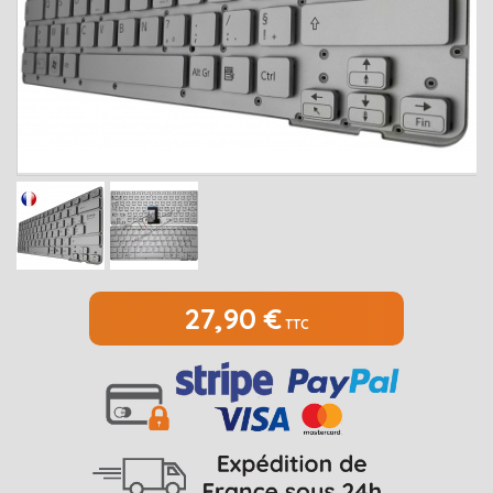
MEDION
Open submenu
2
MSI
Open submenu
1
PACKARD BELL
Open submenu
4
RAZER
SAMSUNG
Open submenu
1
SONY
Open submenu
1
TOSHIBA
Open submenu
7
27,90 €
TTC