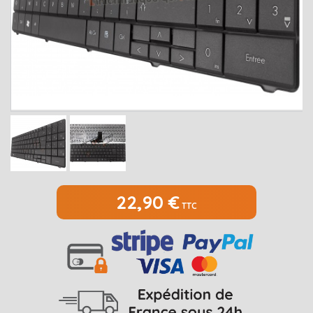
MEDION
Open submenu
2
MSI
Open submenu
1
PACKARD BELL
Open submenu
4
RAZER
SAMSUNG
Open submenu
1
SONY
Open submenu
1
TOSHIBA
Open submenu
7
22,90 €
TTC