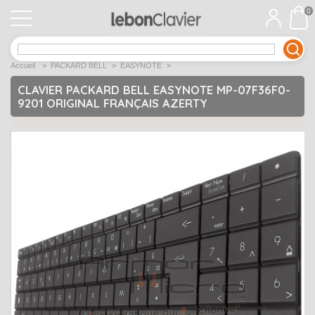
0
APPLE
Open submenu
1
Accueil
>
PACKARD BELL
>
EASYNOTE
>
ACER
Open submenu
12
CLAVIER PACKARD BELL EASYNOTE MP-07F36F0-
9201 ORIGINAL FRANÇAIS AZERTY
ASUS
Open submenu
12
DELL
Open submenu
9
Déstockage
Open submenu
5
EMACHINES
Open submenu
2
FUJITSU SIEMENS
Open submenu
2
HP
Open submenu
17
LENOVO
Open submenu
10