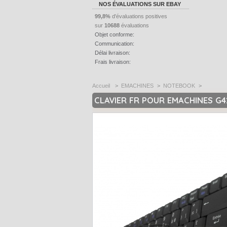
NOS ÉVALUATIONS SUR EBAY
99,8%
d'évaluations positives
sur
10688
évaluations
Objet conforme:
Communication:
Délai livraison:
Frais livraison:
Accueil
>
EMACHINES
>
NOTEBOOK
>
CLAVIER FR POUR EMACHINES G4