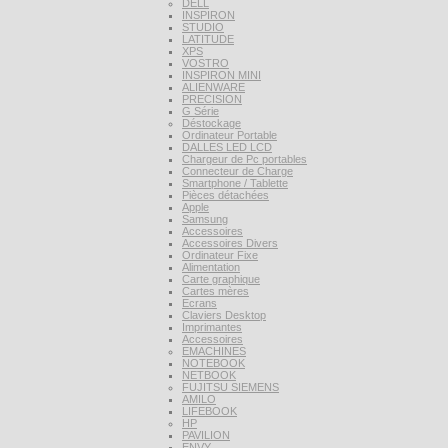
DELL
INSPIRON
STUDIO
LATITUDE
XPS
VOSTRO
INSPIRON MINI
ALIENWARE
PRECISION
G Série
Déstockage
Ordinateur Portable
DALLES LED LCD
Chargeur de Pc portables
Connecteur de Charge
Smartphone / Tablette
Pièces détachées
Apple
Samsung
Accessoires
Accessoires Divers
Ordinateur Fixe
Alimentation
Carte graphique
Cartes mères
Ecrans
Claviers Desktop
Imprimantes
Accessoires
EMACHINES
NOTEBOOK
NETBOOK
FUJITSU SIEMENS
AMILO
LIFEBOOK
HP
PAVILION
ENVY