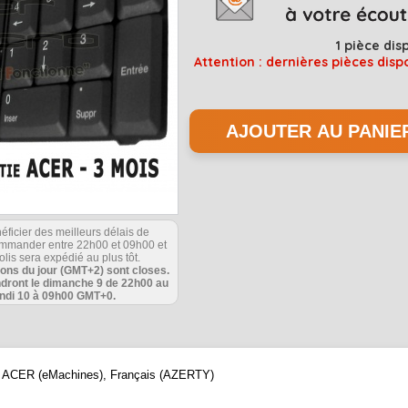
1
pièce dis
Attention : dernières pièces disp
éficier des meilleurs délais de
commander entre 22h00 et 09h00 et
olis sera expédié au plus tôt.
ions du jour (GMT+2) sont closes.
ndront le dimanche 9 de 22h00 au
undi 10 à 09h00 GMT+0.
que ACER (eMachines), Français (AZERTY)