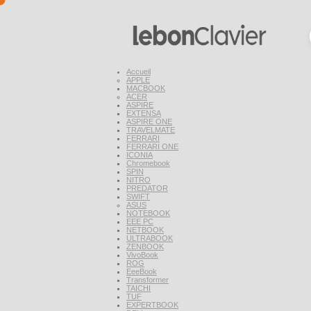
Accueil
APPLE
MACBOOK
ACER
ASPIRE
EXTENSA
ASPIRE ONE
TRAVELMATE
FERRARI
FERRARI ONE
ICONIA
Chromebook
SPIN
NITRO
PREDATOR
SWIFT
ASUS
NOTEBOOK
EEE PC
NETBOOK
ULTRABOOK
ZENBOOK
VivoBook
ROG
EeeBook
Transformer
TAICHI
TUF
EXPERTBOOK