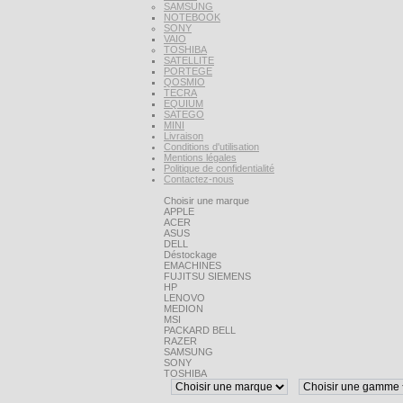
SAMSUNG
NOTEBOOK
SONY
VAIO
TOSHIBA
SATELLITE
PORTEGE
QOSMIO
TECRA
EQUIUM
SATEGO
MINI
Livraison
Conditions d'utilisation
Mentions légales
Politique de confidentialité
Contactez-nous
Choisir une marque
APPLE
ACER
ASUS
DELL
Déstockage
EMACHINES
FUJITSU SIEMENS
HP
LENOVO
MEDION
MSI
PACKARD BELL
RAZER
SAMSUNG
SONY
TOSHIBA