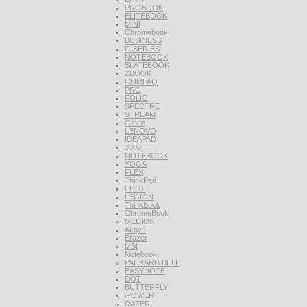
PROBOOK
ELITEBOOK
MINI
Chromebook
BUSINESS
G SERIES
NOTEBOOK
SLATEBOOK
ZBOOK
COMPAQ
PRO
FOLIO
SPECTRE
STREAM
Omen
LENOVO
IDEAPAD
3000
NOTEBOOK
YOGA
FLEX
ThinkPad
EDGE
LEGION
ThinkBook
ChromeBook
MEDION
Akoya
Erazer
MSI
Notebook
PACKARD BELL
EASYNOTE
DOT
BUTTERFLY
iPOWER
RAZER