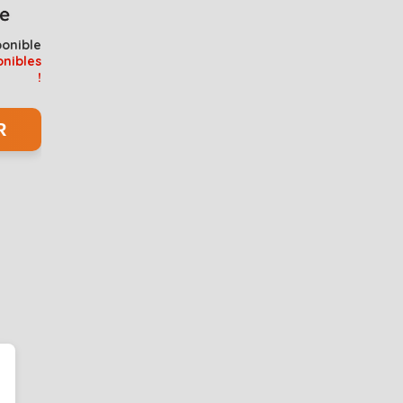
ponible
onibles
!