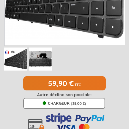
MEDION
Open submenu
2
MSI
Open submenu
1
PACKARD BELL
Open submenu
4
RAZER
SAMSUNG
Open submenu
1
SONY
Open submenu
1
TOSHIBA
Open submenu
7
59,90 €
TTC
Autre déclinaison possible:
CHARGEUR
(25,00 €)