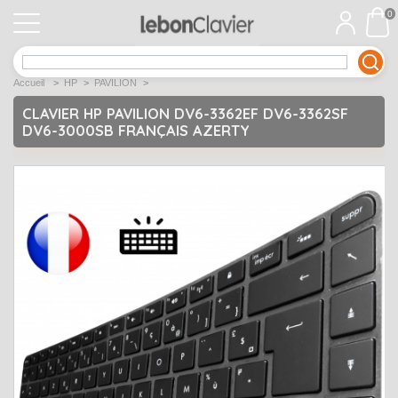
0
APPLE
Open submenu
1
Accueil
>
HP
>
PAVILION
>
ACER
Open submenu
12
CLAVIER HP PAVILION DV6-3362EF DV6-3362SF
DV6-3000SB FRANÇAIS AZERTY
ASUS
Open submenu
12
DELL
Open submenu
9
Déstockage
Open submenu
5
EMACHINES
Open submenu
2
FUJITSU SIEMENS
Open submenu
2
HP
Open submenu
17
LENOVO
Open submenu
10