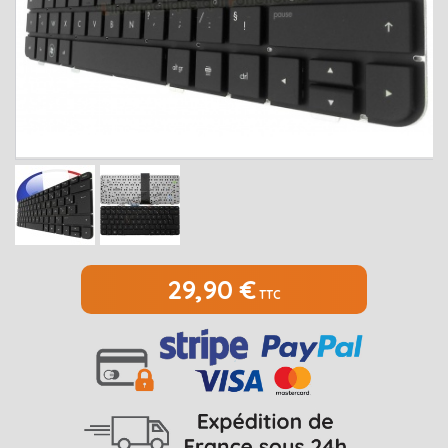
MEDION
Open submenu
2
MSI
Open submenu
1
PACKARD BELL
Open submenu
4
RAZER
SAMSUNG
Open submenu
1
SONY
Open submenu
1
TOSHIBA
Open submenu
7
29,90 €
TTC