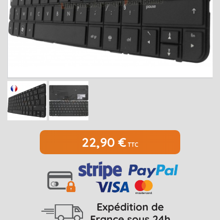
MEDION
Open submenu
2
MSI
Open submenu
1
PACKARD BELL
Open submenu
4
RAZER
SAMSUNG
Open submenu
1
SONY
Open submenu
1
TOSHIBA
Open submenu
7
22,90 €
TTC