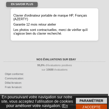
EN SAVOIR PLUS
Clavier d'ordinateur portable de marque HP, Français
(AZERTY)
Garantie 12 mois retour atelier
Les photos sont contractuelles, merci de vérifier qu'il
s'agisse bien du clavier recherché.
NOS ÉVALUATIONS SUR EBAY
99,8%
d'évaluations positives
sur
10688
évaluations
Objet conforme:
Communication:
Délai livraison:
Frais livraison:
En poursuivant votre navigation sur notre
site, vous acceptez l'utilisation de cookies
Contactez-nous
Livraison
FAQ
Conditions d'utilisation
Mentions légales
pour améliorer votre navigation. (
En