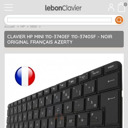
0
APPLE
Open submenu
1
Accueil
>
HP
>
MINI
>
ACER
Open submenu
12
CLAVIER HP MINI 110-3740EF 110-3740SF - NOIR
ORIGINAL FRANÇAIS AZERTY
ASUS
Open submenu
12
DELL
Open submenu
9
Déstockage
Open submenu
5
EMACHINES
Open submenu
2
FUJITSU SIEMENS
Open submenu
2
HP
Open submenu
17
LENOVO
Open submenu
10