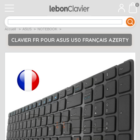
0
APPLE
Open submenu
1
Accueil
>
ASUS
>
NOTEBOOK
>
ACER
Open submenu
12
CLAVIER FR POUR ASUS U50 FRANÇAIS AZERTY
ASUS
Open submenu
12
DELL
Open submenu
9
Déstockage
Open submenu
5
EMACHINES
Open submenu
2
FUJITSU SIEMENS
Open submenu
2
HP
Open submenu
17
LENOVO
Open submenu
10