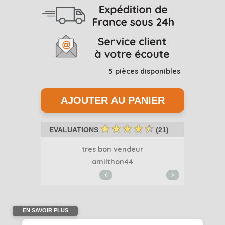
5
pièces disponibles
☆
☆
☆
☆
☆
EVALUATIONS
(
21
)
..
tres bon vendeur
Merci 
1
amilthon44
<
>
EN SAVOIR PLUS