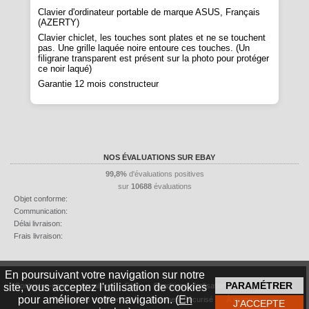
Clavier d'ordinateur portable de marque ASUS, Français
(AZERTY)
Clavier chiclet, les touches sont plates et ne se touchent
pas. Une grille laquée noire entoure ces touches. (Un
filigrane transparent est présent sur la photo pour protéger
ce noir laqué)
Garantie 12 mois constructeur
NOS ÉVALUATIONS SUR EBAY
99,8%
d'évaluations positives
sur
10688
évaluations
Objet conforme:
Communication:
Délai livraison:
Frais livraison:
En poursuivant votre navigation sur notre
Contactez-nous
Livraison
FAQ
Conditions d'utilisation
Mentions légales
site, vous acceptez l'utilisation de cookies
pour améliorer votre navigation. (
En
Politique de confidentialité
Paiement Sécurisé
À propos