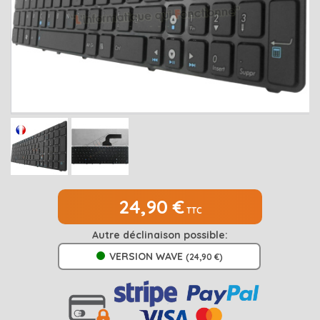
MEDION
Open submenu
2
MSI
Open submenu
1
PACKARD BELL
Open submenu
4
RAZER
SAMSUNG
Open submenu
1
SONY
Open submenu
1
TOSHIBA
Open submenu
7
24,90 €
TTC
Autre déclinaison possible:
VERSION WAVE
(24,90 €)