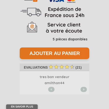
5
pièces disponibles
☆
☆
☆
☆
☆
EVALUATIONS
(
21
)
..
tres bon vendeur
Merci 
1
amilthon44
<
>
EN SAVOIR PLUS