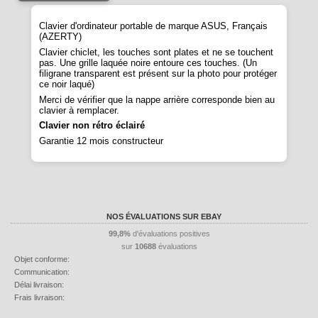
Clavier d'ordinateur portable de marque ASUS, Français
(AZERTY)
Clavier chiclet, les touches sont plates et ne se touchent
pas. Une grille laquée noire entoure ces touches. (Un
filigrane transparent est présent sur la photo pour protéger
ce noir laqué)
Merci de vérifier que la nappe arrière corresponde bien au
clavier à remplacer.
Clavier non rétro éclairé
Garantie 12 mois constructeur
NOS ÉVALUATIONS SUR EBAY
99,8%
d'évaluations positives
sur
10688
évaluations
Objet conforme:
Communication:
Délai livraison:
Frais livraison: