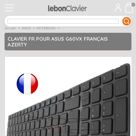
0
APPLE
Open submenu
1
Accueil
>
ASUS
>
NOTEBOOK
>
ACER
Open submenu
12
CLAVIER FR POUR ASUS G60VX FRANÇAIS
AZERTY
ASUS
Open submenu
12
DELL
Open submenu
9
Déstockage
Open submenu
5
EMACHINES
Open submenu
2
FUJITSU SIEMENS
Open submenu
2
HP
Open submenu
17
LENOVO
Open submenu
10