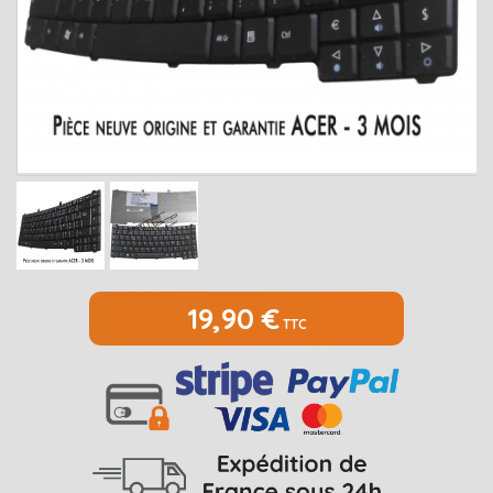
MEDION
Open submenu
2
MSI
Open submenu
1
PACKARD BELL
Open submenu
4
RAZER
SAMSUNG
Open submenu
1
SONY
Open submenu
1
TOSHIBA
Open submenu
7
19,90 €
TTC