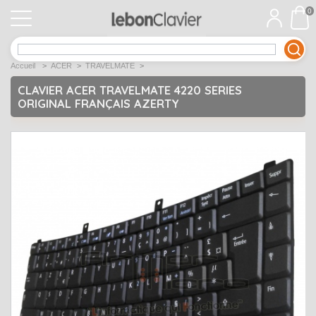
0
APPLE
Open submenu
1
Accueil
>
ACER
>
TRAVELMATE
>
ACER
Open submenu
12
CLAVIER ACER TRAVELMATE 4220 SERIES
ORIGINAL FRANÇAIS AZERTY
ASUS
Open submenu
12
DELL
Open submenu
9
Déstockage
Open submenu
5
EMACHINES
Open submenu
2
FUJITSU SIEMENS
Open submenu
2
HP
Open submenu
17
LENOVO
Open submenu
10