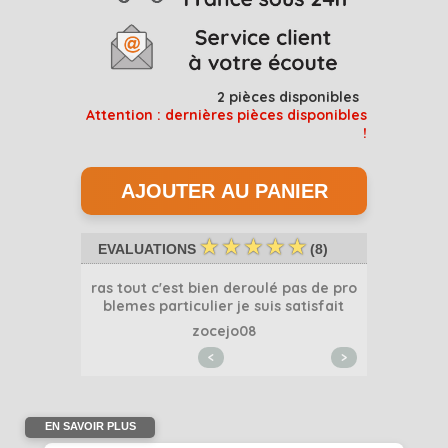
2
pièces disponibles
Attention : dernières pièces disponibles
!
☆
☆
☆
☆
☆
EVALUATIONS
(
8
)
ras tout c'est bien deroulé pas de pro
blemes particulier je suis satisfait
4
s
zocejo08
<
>
EN SAVOIR PLUS