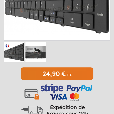
MEDION
Open submenu
2
MSI
Open submenu
1
PACKARD BELL
Open submenu
4
RAZER
SAMSUNG
Open submenu
1
SONY
Open submenu
1
TOSHIBA
Open submenu
7
24,90 €
TTC