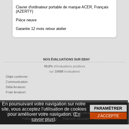
Clavier d'ordinateur portable de marque ACER, Français
(AZERTY)
Pièce neuve
Garantie 12 mois retour atelier
NOS ÉVALUATIONS SUR EBAY
99,8%
d'évaluations positives
sur
10688
évaluations
Objet conforme:
Communication:
Délai livraison:
Frais livraison:
En poursuivant votre navigation sur notre
site, vous acceptez l'utilisation de cookies
Contactez-nous
Livraison
FAQ
Conditions d'utilisation
Mentions légales
pour améliorer votre navigation. (
En
savoir plus
).
Politique de confidentialité
Paiement Sécurisé
À propos