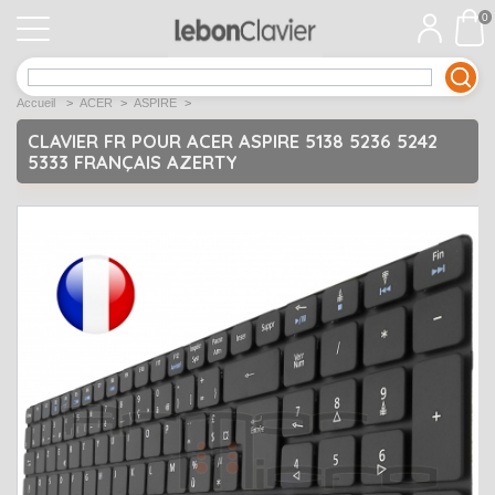
0
APPLE
Open submenu
1
Accueil
>
ACER
>
ASPIRE
>
ACER
Open submenu
12
CLAVIER FR POUR ACER ASPIRE 5138 5236 5242
5333 FRANÇAIS AZERTY
ASUS
Open submenu
12
DELL
Open submenu
9
Déstockage
Open submenu
5
EMACHINES
Open submenu
2
FUJITSU SIEMENS
Open submenu
2
HP
Open submenu
17
LENOVO
Open submenu
10