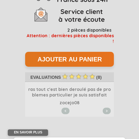
2
pièces disponibles
Attention : dernières pièces disponibles
!
☆
☆
☆
☆
☆
EVALUATIONS
(
8
)
ras tout c'est bien deroulé pas de pro
blemes particulier je suis satisfait
4
s
zocejo08
<
>
EN SAVOIR PLUS