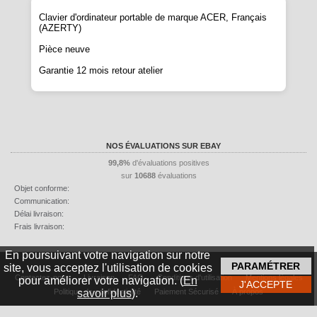
Clavier d'ordinateur portable de marque ACER, Français
(AZERTY)
Pièce neuve
Garantie 12 mois retour atelier
NOS ÉVALUATIONS SUR EBAY
99,8%
d'évaluations positives
sur
10688
évaluations
Objet conforme:
Communication:
Délai livraison:
Frais livraison:
En poursuivant votre navigation sur notre
site, vous acceptez l'utilisation de cookies
Contactez-nous
Livraison
FAQ
Conditions d'utilisation
Mentions légales
pour améliorer votre navigation. (
En
savoir plus
).
Politique de confidentialité
Paiement Sécurisé
À propos