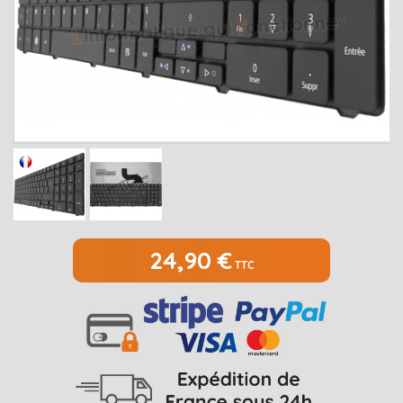
MEDION
Open submenu
2
MSI
Open submenu
1
PACKARD BELL
Open submenu
4
RAZER
SAMSUNG
Open submenu
1
SONY
Open submenu
1
TOSHIBA
Open submenu
7
24,90 €
TTC