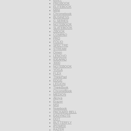
PROBOOK
ELITEBOOK
MINI
Chromebook
BUSINESS
G SERIES
NOTEBOOK
SLATEBOOK
ZBOOK
COMPAQ
PRO
FOLIO
SPECTRE
STREAM
Omen
LENOVO
IDEAPAD
3000
NOTEBOOK
YOGA
FLEX
ThinkPad
EDGE
LEGION
ThinkBook
ChromeBook
MEDION
Akoya
Erazer
MSI
Notebook
PACKARD BELL
EASYNOTE
DOT
BUTTERFLY
iPOWER
RAZER