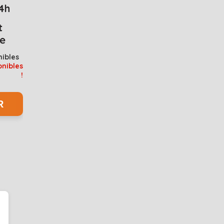
nibles
onibles
!