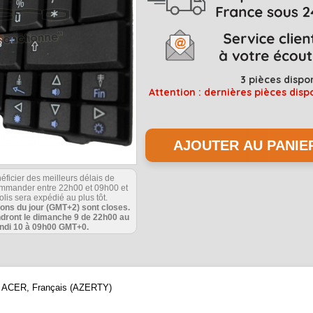
3
pièces dispo
Attention : dernières pièces disp
éficier des meilleurs délais de
commander entre 22h00 et 09h00 et
olis sera expédié au plus tôt.
ions du jour (GMT+2) sont closes.
ndront le dimanche 9 de 22h00 au
undi 10 à 09h00 GMT+0.
que ACER, Français (AZERTY)