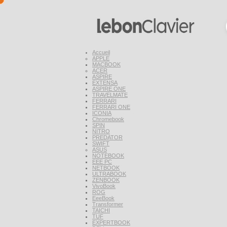
Accueil
APPLE
MACBOOK
ACER
ASPIRE
EXTENSA
ASPIRE ONE
TRAVELMATE
FERRARI
FERRARI ONE
ICONIA
Chromebook
SPIN
NITRO
PREDATOR
SWIFT
ASUS
NOTEBOOK
EEE PC
NETBOOK
ULTRABOOK
ZENBOOK
VivoBook
ROG
EeeBook
Transformer
TAICHI
TUF
EXPERTBOOK