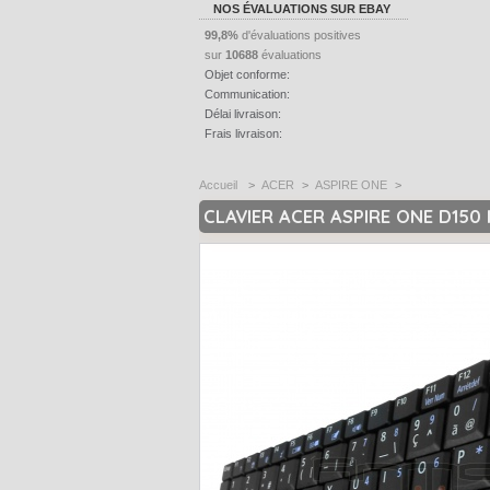
NOS ÉVALUATIONS SUR EBAY
99,8%
d'évaluations positives
sur
10688
évaluations
Objet conforme:
Communication:
Délai livraison:
Frais livraison:
Accueil
>
ACER
>
ASPIRE ONE
>
CLAVIER ACER ASPIRE ONE D150