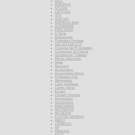
DELL
INSPIRON
STUDIO
LATITUDE
XPS
VOSTRO
INSPIRON MINI
ALIENWARE
PRECISION
G Série
Déstockage
Ordinateur Portable
DALLES LED LCD
Chargeur de Pc portables
Connecteur de Charge
Smartphone / Tablette
Pièces détachées
Apple
Samsung
Accessoires
Accessoires Divers
Ordinateur Fixe
Alimentation
Carte graphique
Cartes mères
Ecrans
Claviers Desktop
Imprimantes
Accessoires
EMACHINES
NOTEBOOK
NETBOOK
FUJITSU SIEMENS
AMILO
LIFEBOOK
HP
PAVILION
ENVY