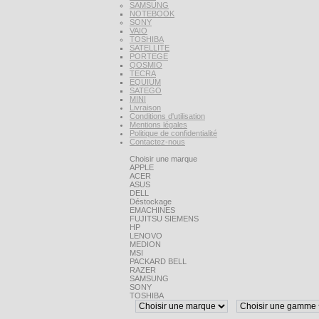
SAMSUNG
NOTEBOOK
SONY
VAIO
TOSHIBA
SATELLITE
PORTEGE
QOSMIO
TECRA
EQUIUM
SATEGO
MINI
Livraison
Conditions d'utilisation
Mentions légales
Politique de confidentialité
Contactez-nous
Choisir une marque
APPLE
ACER
ASUS
DELL
Déstockage
EMACHINES
FUJITSU SIEMENS
HP
LENOVO
MEDION
MSI
PACKARD BELL
RAZER
SAMSUNG
SONY
TOSHIBA