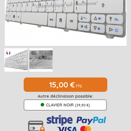
MEDION
Open submenu
2
MSI
Open submenu
1
PACKARD BELL
Open submenu
4
RAZER
SAMSUNG
Open submenu
1
SONY
Open submenu
1
TOSHIBA
Open submenu
7
15,00 €
TTC
Autre déclinaison possible:
CLAVIER NOIR
(29,90 €)