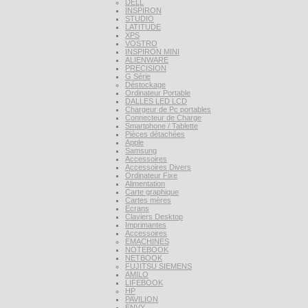
DELL
INSPIRON
STUDIO
LATITUDE
XPS
VOSTRO
INSPIRON MINI
ALIENWARE
PRECISION
G Série
Déstockage
Ordinateur Portable
DALLES LED LCD
Chargeur de Pc portables
Connecteur de Charge
Smartphone / Tablette
Pièces détachées
Apple
Samsung
Accessoires
Accessoires Divers
Ordinateur Fixe
Alimentation
Carte graphique
Cartes mères
Ecrans
Claviers Desktop
Imprimantes
Accessoires
EMACHINES
NOTEBOOK
NETBOOK
FUJITSU SIEMENS
AMILO
LIFEBOOK
HP
PAVILION
ENVY