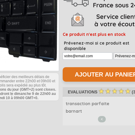
Ce produit n'est plus en stock
Prévenez-moi si ce produit est
disponible
éficier des meilleurs délais de
commander entre 22h00 et 09h00 et
olis sera expédié au plus tôt.
ions du jour (GMT+2) sont closes.
☆
☆
☆
☆
☆
EVALUATIONS
(
ndront le dimanche 9 de 22h00 au
undi 10 à 09h00 GMT+0.
conforme.
transaction parfaite
003
barnart
<