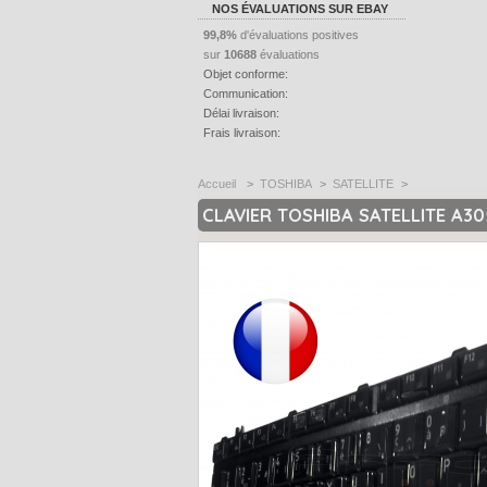
NOS ÉVALUATIONS SUR EBAY
99,8%
d'évaluations positives
sur
10688
évaluations
Objet conforme:
Communication:
Délai livraison:
Frais livraison:
Accueil
>
TOSHIBA
>
SATELLITE
>
CLAVIER TOSHIBA SATELLITE A3