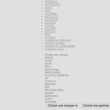
SAMSUNG
NOTEBOOK
SONY
VAIO
TOSHIBA
SATELLITE
PORTEGE
QOSMIO
TECRA
EQUIUM
SATEGO
MINI
Livraison
Conditions d'utilisation
Mentions légales
Politique de confidentialité
Contactez-nous
Choisir une marque
APPLE
ACER
ASUS
DELL
Déstockage
EMACHINES
FUJITSU SIEMENS
HP
LENOVO
MEDION
MSI
PACKARD BELL
RAZER
SAMSUNG
SONY
TOSHIBA