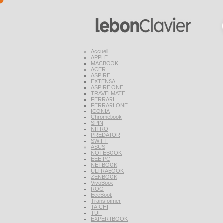
Accueil
APPLE
MACBOOK
ACER
ASPIRE
EXTENSA
ASPIRE ONE
TRAVELMATE
FERRARI
FERRARI ONE
ICONIA
Chromebook
SPIN
NITRO
PREDATOR
SWIFT
ASUS
NOTEBOOK
EEE PC
NETBOOK
ULTRABOOK
ZENBOOK
VivoBook
ROG
EeeBook
Transformer
TAICHI
TUF
EXPERTBOOK