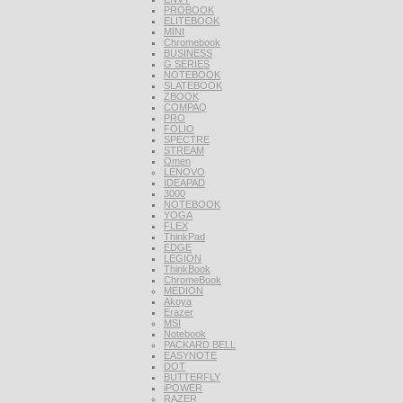
PROBOOK
ELITEBOOK
MINI
Chromebook
BUSINESS
G SERIES
NOTEBOOK
SLATEBOOK
ZBOOK
COMPAQ
PRO
FOLIO
SPECTRE
STREAM
Omen
LENOVO
IDEAPAD
3000
NOTEBOOK
YOGA
FLEX
ThinkPad
EDGE
LEGION
ThinkBook
ChromeBook
MEDION
Akoya
Erazer
MSI
Notebook
PACKARD BELL
EASYNOTE
DOT
BUTTERFLY
iPOWER
RAZER