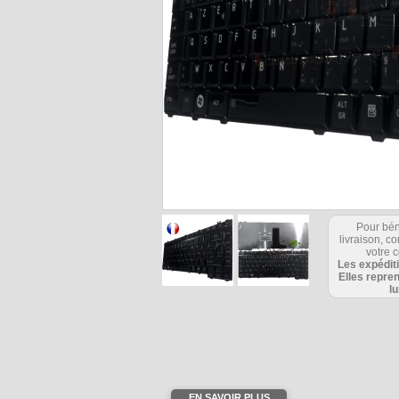
Pour bén
livraison, 
votre c
Les expédit
Elles repre
l
Objet 
sirob2
EN SAVOIR PLUS