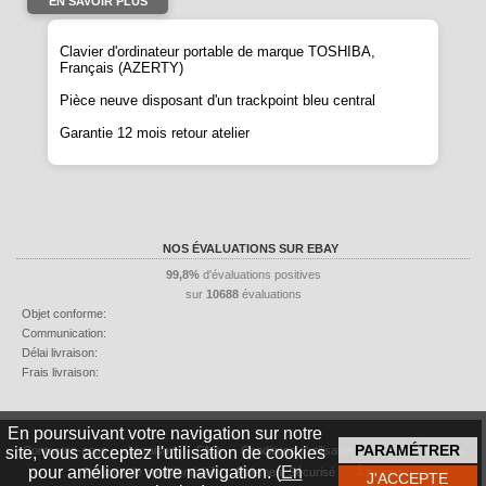
EN SAVOIR PLUS
Clavier d'ordinateur portable de marque
TOSHIBA
,
Français (AZERTY)
Pièce neuve disposant d'un trackpoint bleu central
Garantie 12 mois retour atelier
NOS ÉVALUATIONS SUR EBAY
99,8%
d'évaluations positives
sur
10688
évaluations
Objet conforme:
Communication:
Délai livraison:
Frais livraison:
En poursuivant votre navigation sur notre
site, vous acceptez l'utilisation de cookies
Contactez-nous
Livraison
FAQ
Conditions d'utilisation
Mentions légales
pour améliorer votre navigation. (
En
Politique de confidentialité
Paiement Sécurisé
À propos