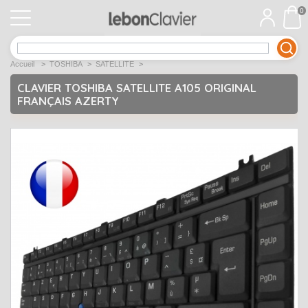
0
APPLE
Open submenu
1
Accueil
>
TOSHIBA
>
SATELLITE
>
ACER
Open submenu
12
CLAVIER TOSHIBA SATELLITE A105 ORIGINAL
FRANÇAIS AZERTY
ASUS
Open submenu
12
DELL
Open submenu
9
Déstockage
Open submenu
5
EMACHINES
Open submenu
2
FUJITSU SIEMENS
Open submenu
2
HP
Open submenu
17
LENOVO
Open submenu
10