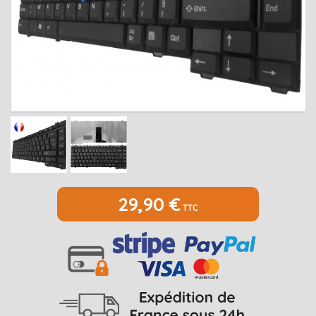
MEDION
Open submenu
2
MSI
Open submenu
1
PACKARD BELL
Open submenu
4
RAZER
SAMSUNG
Open submenu
1
SONY
Open submenu
1
TOSHIBA
Open submenu
7
29,90 €
TTC