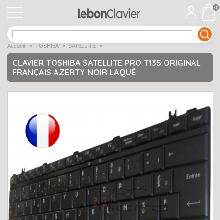
0
APPLE
Open submenu
1
Accueil
>
TOSHIBA
>
SATELLITE
>
ACER
Open submenu
12
CLAVIER TOSHIBA SATELLITE PRO T135 ORIGINAL
FRANÇAIS AZERTY NOIR LAQUÉ
ASUS
Open submenu
12
DELL
Open submenu
9
Déstockage
Open submenu
5
EMACHINES
Open submenu
2
FUJITSU SIEMENS
Open submenu
2
HP
Open submenu
17
LENOVO
Open submenu
10