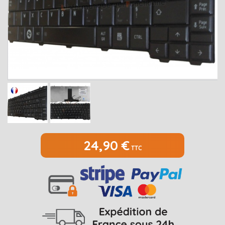
MEDION
Open submenu
2
MSI
Open submenu
1
PACKARD BELL
Open submenu
4
RAZER
SAMSUNG
Open submenu
1
SONY
Open submenu
1
TOSHIBA
Open submenu
7
24,90 €
TTC