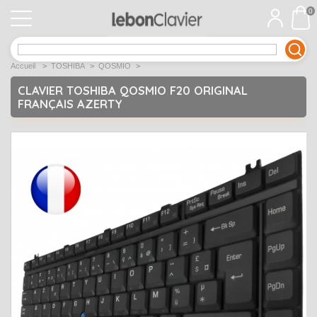
0
APPLE
Open submenu
1
Accueil
>
TOSHIBA
>
QOSMIO
>
ACER
Open submenu
12
CLAVIER TOSHIBA QOSMIO F20 ORIGINAL
FRANÇAIS AZERTY
ASUS
Open submenu
12
DELL
Open submenu
9
Déstockage
Open submenu
5
EMACHINES
Open submenu
2
FUJITSU SIEMENS
Open submenu
2
HP
Open submenu
17
LENOVO
Open submenu
10