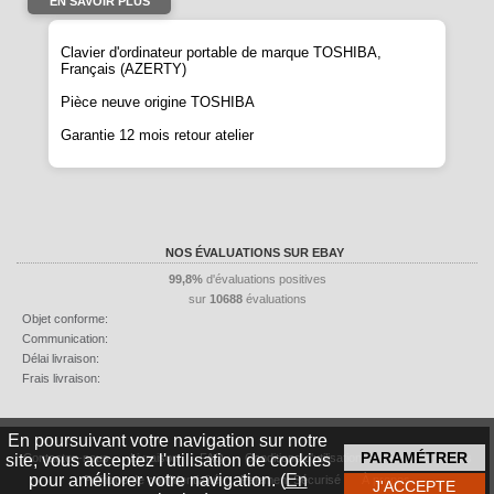
EN SAVOIR PLUS
Clavier d'ordinateur portable de marque
TOSHIBA
,
Français (AZERTY)
Pièce neuve origine
TOSHIBA
Garantie 12 mois retour atelier
NOS ÉVALUATIONS SUR EBAY
99,8%
d'évaluations positives
sur
10688
évaluations
Objet conforme:
Communication:
Délai livraison:
Frais livraison:
En poursuivant votre navigation sur notre
site, vous acceptez l'utilisation de cookies
Contactez-nous
Livraison
FAQ
Conditions d'utilisation
Mentions légales
pour améliorer votre navigation. (
En
Politique de confidentialité
Paiement Sécurisé
À propos