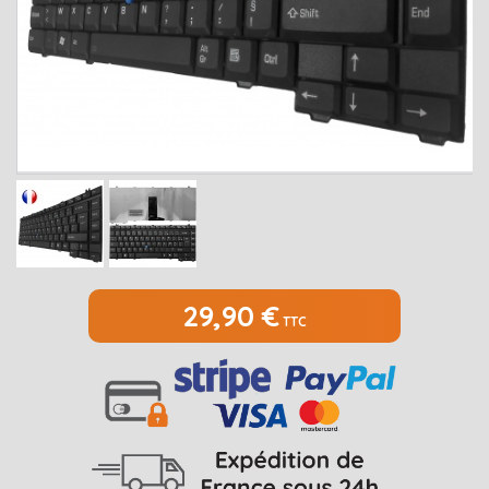
MEDION
Open submenu
2
MSI
Open submenu
1
PACKARD BELL
Open submenu
4
RAZER
SAMSUNG
Open submenu
1
SONY
Open submenu
1
TOSHIBA
Open submenu
7
29,90 €
TTC