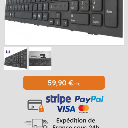
MEDION
Open submenu
2
MSI
Open submenu
1
PACKARD BELL
Open submenu
4
RAZER
SAMSUNG
Open submenu
1
SONY
Open submenu
1
TOSHIBA
Open submenu
7
59,90 €
TTC