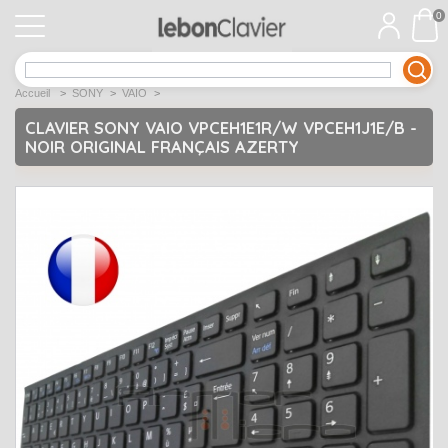
0
APPLE
Open submenu
1
Accueil
>
SONY
>
VAIO
>
ACER
Open submenu
12
CLAVIER SONY VAIO VPCEH1E1R/W VPCEH1J1E/B -
NOIR ORIGINAL FRANÇAIS AZERTY
ASUS
Open submenu
12
DELL
Open submenu
9
Déstockage
Open submenu
5
EMACHINES
Open submenu
2
FUJITSU SIEMENS
Open submenu
2
HP
Open submenu
17
LENOVO
Open submenu
10