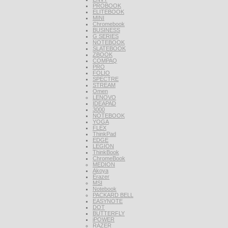
PROBOOK
ELITEBOOK
MINI
Chromebook
BUSINESS
G SERIES
NOTEBOOK
SLATEBOOK
ZBOOK
COMPAQ
PRO
FOLIO
SPECTRE
STREAM
Omen
LENOVO
IDEAPAD
3000
NOTEBOOK
YOGA
FLEX
ThinkPad
EDGE
LEGION
ThinkBook
ChromeBook
MEDION
Akoya
Erazer
MSI
Notebook
PACKARD BELL
EASYNOTE
DOT
BUTTERFLY
iPOWER
RAZER