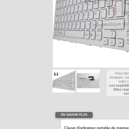
Pour bén
livraison, 
Merci, 
votre c
Les expédit
jacky
Elles rep
ven
EN SAVOIR PLUS
Clavier d'ordinateur portable de mar