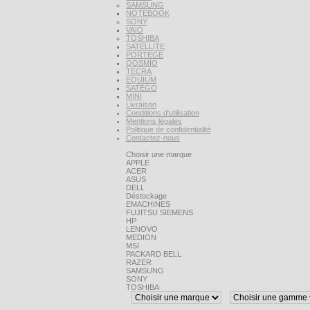
SAMSUNG
NOTEBOOK
SONY
VAIO
TOSHIBA
SATELLITE
PORTEGE
QOSMIO
TECRA
EQUIUM
SATEGO
MINI
Livraison
Conditions d'utilisation
Mentions légales
Politique de confidentialité
Contactez-nous
Choisir une marque
APPLE
ACER
ASUS
DELL
Déstockage
EMACHINES
FUJITSU SIEMENS
HP
LENOVO
MEDION
MSI
PACKARD BELL
RAZER
SAMSUNG
SONY
TOSHIBA