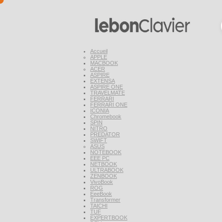
Accueil
APPLE
MACBOOK
ACER
ASPIRE
EXTENSA
ASPIRE ONE
TRAVELMATE
FERRARI
FERRARI ONE
ICONIA
Chromebook
SPIN
NITRO
PREDATOR
SWIFT
ASUS
NOTEBOOK
EEE PC
NETBOOK
ULTRABOOK
ZENBOOK
VivoBook
ROG
EeeBook
Transformer
TAICHI
TUF
EXPERTBOOK