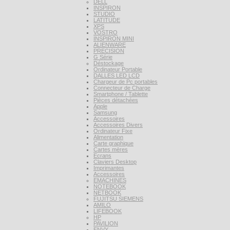
DELL
INSPIRON
STUDIO
LATITUDE
XPS
VOSTRO
INSPIRON MINI
ALIENWARE
PRECISION
G Série
Déstockage
Ordinateur Portable
DALLES LED LCD
Chargeur de Pc portables
Connecteur de Charge
Smartphone / Tablette
Pièces détachées
Apple
Samsung
Accessoires
Accessoires Divers
Ordinateur Fixe
Alimentation
Carte graphique
Cartes mères
Ecrans
Claviers Desktop
Imprimantes
Accessoires
EMACHINES
NOTEBOOK
NETBOOK
FUJITSU SIEMENS
AMILO
LIFEBOOK
HP
PAVILION
ENVY