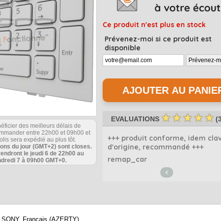
Ce produit n'est plus en stock
Prévenez-moi si ce produit est
disponible
☆
☆
☆
☆
☆
EVALUATIONS
(
éficier des meilleurs délais de
commander entre 22h00 et 09h00 et
bon produit !
+++ produit conforme, idem clav
olis sera expédié au plus tôt.
d'origine, recommandé +++
ions du jour (GMT+2) sont closes.
bad85
rendront le jeudi 6 de 22h00 au
remap_car
dredi 7 à 09h00 GMT+0.
<
que SONY, Français (AZERTY)