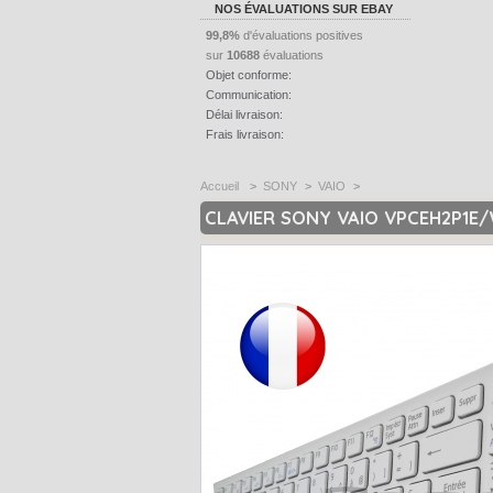
NOS ÉVALUATIONS SUR EBAY
99,8%
d'évaluations positives
sur
10688
évaluations
Objet conforme:
Communication:
Délai livraison:
Frais livraison:
Accueil
>
SONY
>
VAIO
>
CLAVIER SONY VAIO VPCEH2P1E