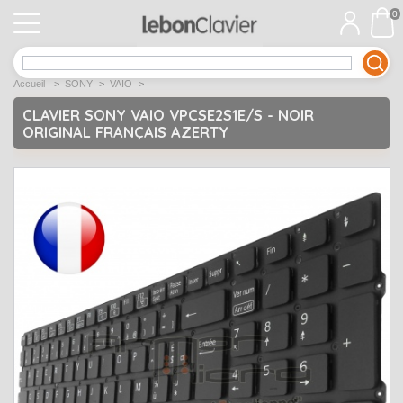
0
APPLE
Open submenu
1
Accueil
>
SONY
>
VAIO
>
ACER
Open submenu
12
CLAVIER SONY VAIO VPCSE2S1E/S - NOIR
ORIGINAL FRANÇAIS AZERTY
ASUS
Open submenu
12
DELL
Open submenu
9
Déstockage
Open submenu
5
EMACHINES
Open submenu
2
FUJITSU SIEMENS
Open submenu
2
HP
Open submenu
17
LENOVO
Open submenu
10