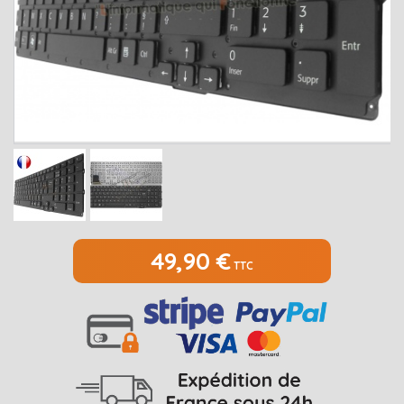
MEDION
Open submenu
2
MSI
Open submenu
1
PACKARD BELL
Open submenu
4
RAZER
SAMSUNG
Open submenu
1
SONY
Open submenu
1
TOSHIBA
Open submenu
7
49,90 €
TTC