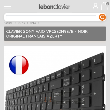
0
APPLE
Open submenu
1
Accueil
>
SONY
>
VAIO
>
ACER
Open submenu
12
CLAVIER SONY VAIO VPCSE2M9E/B - NOIR
ORIGINAL FRANÇAIS AZERTY
ASUS
Open submenu
12
DELL
Open submenu
9
Déstockage
Open submenu
5
EMACHINES
Open submenu
2
FUJITSU SIEMENS
Open submenu
2
HP
Open submenu
17
LENOVO
Open submenu
10