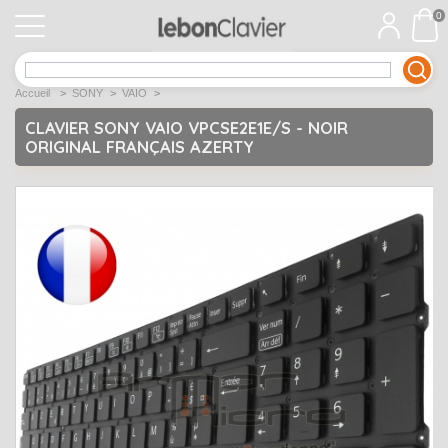
0
APPLE
Open submenu
1
Accueil
>
SONY
>
VAIO
>
ACER
Open submenu
12
CLAVIER SONY VAIO VPCSE2E1E/S - NOIR
ORIGINAL FRANÇAIS AZERTY
ASUS
Open submenu
12
DELL
Open submenu
9
Déstockage
Open submenu
5
EMACHINES
Open submenu
2
FUJITSU SIEMENS
Open submenu
2
HP
Open submenu
17
LENOVO
Open submenu
10