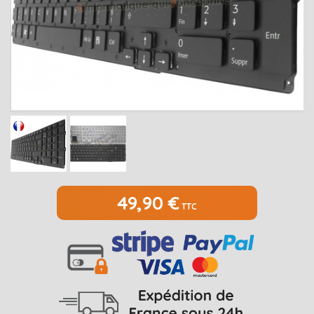
MEDION
Open submenu
2
MSI
Open submenu
1
PACKARD BELL
Open submenu
4
RAZER
SAMSUNG
Open submenu
1
SONY
Open submenu
1
TOSHIBA
Open submenu
7
49,90 €
TTC