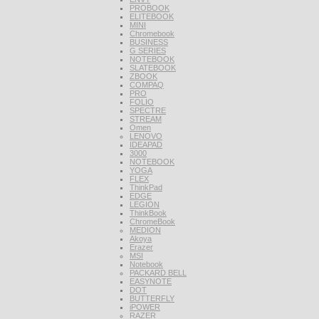
PROBOOK
ELITEBOOK
MINI
Chromebook
BUSINESS
G SERIES
NOTEBOOK
SLATEBOOK
ZBOOK
COMPAQ
PRO
FOLIO
SPECTRE
STREAM
Omen
LENOVO
IDEAPAD
3000
NOTEBOOK
YOGA
FLEX
ThinkPad
EDGE
LEGION
ThinkBook
ChromeBook
MEDION
Akoya
Erazer
MSI
Notebook
PACKARD BELL
EASYNOTE
DOT
BUTTERFLY
iPOWER
RAZER