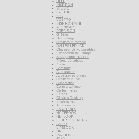
DELL
INSPIRON
STUDIO
LATITUDE
XPS
VOSTRO
INSPIRON MINI
ALIENWARE
PRECISION
G Série
Déstockage
Ordinateur Portable
DALLES LED LCD
Chargeur de Pc portables
Connecteur de Charge
Smartphone / Tablette
Pièces détachées
Apple
Samsung
Accessoires
Accessoires Divers
Ordinateur Fixe
Alimentation
Carte graphique
Cartes mères
Ecrans
Claviers Desktop
Imprimantes
Accessoires
EMACHINES
NOTEBOOK
NETBOOK
FUJITSU SIEMENS
AMILO
LIFEBOOK
HP
PAVILION
ENVY