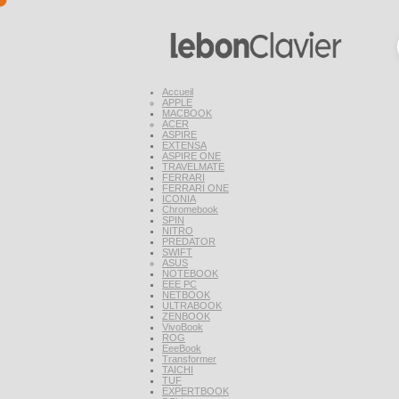
Accueil
APPLE
MACBOOK
ACER
ASPIRE
EXTENSA
ASPIRE ONE
TRAVELMATE
FERRARI
FERRARI ONE
ICONIA
Chromebook
SPIN
NITRO
PREDATOR
SWIFT
ASUS
NOTEBOOK
EEE PC
NETBOOK
ULTRABOOK
ZENBOOK
VivoBook
ROG
EeeBook
Transformer
TAICHI
TUF
EXPERTBOOK