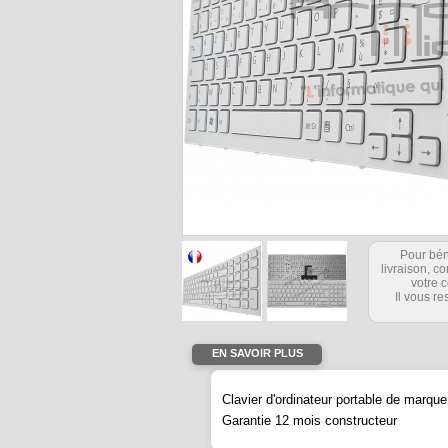
Pour bén
livraison, 
votre c
Il vous re
EN SAVOIR PLUS
Clavier d'ordinateur portable de mar
Garantie 12 mois constructeur