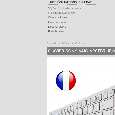
NOS ÉVALUATIONS SUR EBAY
99,8%
d'évaluations positives
sur
10688
évaluations
Objet conforme:
Communication:
Délai livraison:
Frais livraison:
Accueil
>
SONY
>
VAIO
>
CLAVIER SONY VAIO VPCEB3J1E