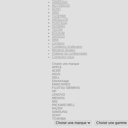
SAMSUNG
NOTEBOOK
SONY
VAIO
TOSHIBA
SATELLITE
PORTEGE
QOSMIO
TECRA
EQUIUM
SATEGO
MINI
Livraison
Conditions d'utilisation
Mentions légales
Politique de confidentialité
Contactez-nous
Choisir une marque
APPLE
ACER
ASUS
DELL
Déstockage
EMACHINES
FUJITSU SIEMENS
HP
LENOVO
MEDION
MSI
PACKARD BELL
RAZER
SAMSUNG
SONY
TOSHIBA