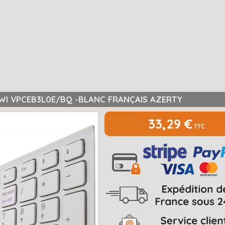
/WI VPCEB3L0E/BQ -BLANC FRANÇAIS AZERTY
33,29 €
TTC