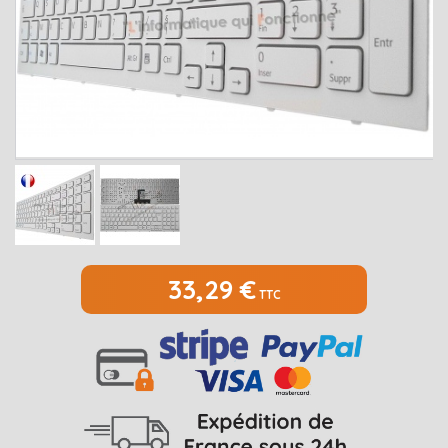
MEDION
Open submenu
2
MSI
Open submenu
1
PACKARD BELL
Open submenu
4
RAZER
SAMSUNG
Open submenu
1
SONY
Open submenu
1
TOSHIBA
Open submenu
7
33,29 €
TTC