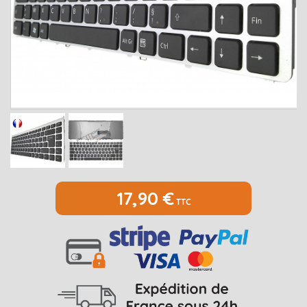
MEDION
Open submenu
2
MSI
Open submenu
1
PACKARD BELL
Open submenu
4
RAZER
SAMSUNG
Open submenu
1
SONY
Open submenu
1
TOSHIBA
Open submenu
7
17,90 €
TTC