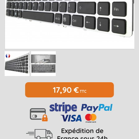
MEDION
Open submenu
2
MSI
Open submenu
1
PACKARD BELL
Open submenu
4
RAZER
SAMSUNG
Open submenu
1
SONY
Open submenu
1
TOSHIBA
Open submenu
7
17,90 €
TTC