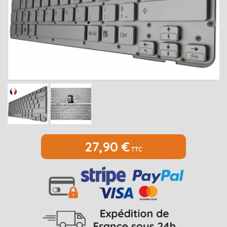
MEDION
Open submenu
2
MSI
Open submenu
1
PACKARD BELL
Open submenu
4
RAZER
SAMSUNG
Open submenu
1
SONY
Open submenu
1
TOSHIBA
Open submenu
7
27,90 €
TTC