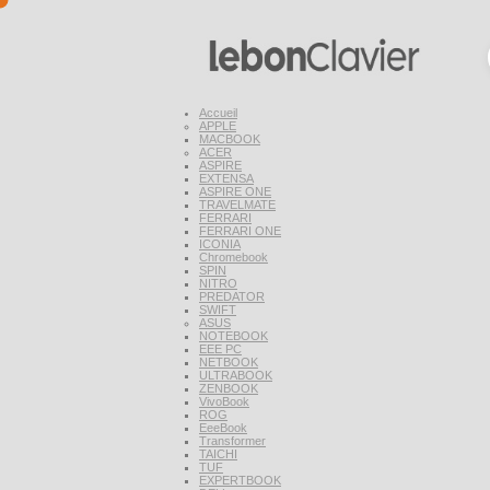
Accueil
APPLE
MACBOOK
ACER
ASPIRE
EXTENSA
ASPIRE ONE
TRAVELMATE
FERRARI
FERRARI ONE
ICONIA
Chromebook
SPIN
NITRO
PREDATOR
SWIFT
ASUS
NOTEBOOK
EEE PC
NETBOOK
ULTRABOOK
ZENBOOK
VivoBook
ROG
EeeBook
Transformer
TAICHI
TUF
EXPERTBOOK