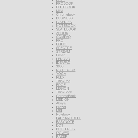
PROBOOK
ELITEBOOK
MINI
Chromebook
BUSINESS
G SERIES
NOTEBOOK
SLATEBOOK
ZBOOK
COMPAQ
PRO
FOLIO
SPECTRE
STREAM
Omen
LENOVO
IDEAPAD
3000
NOTEBOOK
YOGA
FLEX
ThinkPad
EDGE
LEGION
ThinkBook
ChromeBook
MEDION
Akoya
Erazer
MSI
Notebook
PACKARD BELL
EASYNOTE
DOT
BUTTERFLY
iPOWER
RAZER