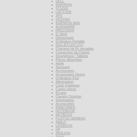
DELL
INSPIRON
STUDIO
LATITUDE
XPS
VOSTRO
INSPIRON MINI
ALIENWARE
PRECISION
G Série
Déstockage
Ordinateur Portable
DALLES LED LCD
Chargeur de Pc portables
Connecteur de Charge
Smartphone / Tablette
Pièces détachées
Apple
Samsung
Accessoires
Accessoires Divers
Ordinateur Fixe
Alimentation
Carte graphique
Cartes mères
Ecrans
Claviers Desktop
Imprimantes
Accessoires
EMACHINES
NOTEBOOK
NETBOOK
FUJITSU SIEMENS
AMILO
LIFEBOOK
HP
PAVILION
ENVY