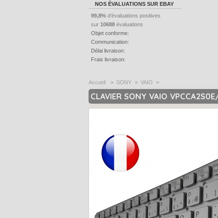
NOS ÉVALUATIONS SUR EBAY
99,8%
d'évaluations positives
sur
10688
évaluations
Objet conforme:
Communication:
Délai livraison:
Frais livraison:
Accueil
>
SONY
>
VAIO
>
CLAVIER SONY VAIO VPCCA2S0E