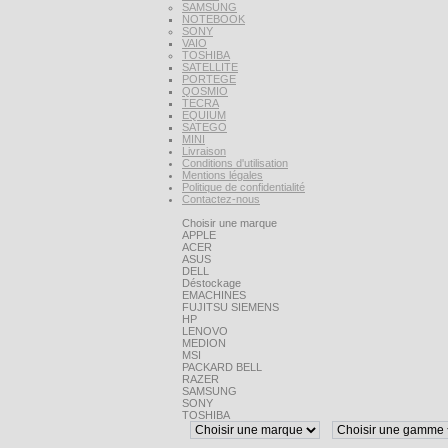
SAMSUNG
NOTEBOOK
SONY
VAIO
TOSHIBA
SATELLITE
PORTEGE
QOSMIO
TECRA
EQUIUM
SATEGO
MINI
Livraison
Conditions d'utilisation
Mentions légales
Politique de confidentialité
Contactez-nous
Choisir une marque
APPLE
ACER
ASUS
DELL
Déstockage
EMACHINES
FUJITSU SIEMENS
HP
LENOVO
MEDION
MSI
PACKARD BELL
RAZER
SAMSUNG
SONY
TOSHIBA