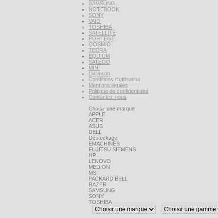
SAMSUNG
NOTEBOOK
SONY
VAIO
TOSHIBA
SATELLITE
PORTEGE
QOSMIO
TECRA
EQUIUM
SATEGO
MINI
Livraison
Conditions d'utilisation
Mentions légales
Politique de confidentialité
Contactez-nous
Choisir une marque
APPLE
ACER
ASUS
DELL
Déstockage
EMACHINES
FUJITSU SIEMENS
HP
LENOVO
MEDION
MSI
PACKARD BELL
RAZER
SAMSUNG
SONY
TOSHIBA