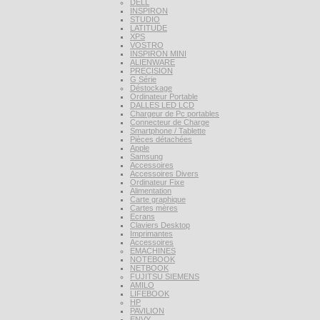
DELL
INSPIRON
STUDIO
LATITUDE
XPS
VOSTRO
INSPIRON MINI
ALIENWARE
PRECISION
G Série
Déstockage
Ordinateur Portable
DALLES LED LCD
Chargeur de Pc portables
Connecteur de Charge
Smartphone / Tablette
Pièces détachées
Apple
Samsung
Accessoires
Accessoires Divers
Ordinateur Fixe
Alimentation
Carte graphique
Cartes mères
Ecrans
Claviers Desktop
Imprimantes
Accessoires
EMACHINES
NOTEBOOK
NETBOOK
FUJITSU SIEMENS
AMILO
LIFEBOOK
HP
PAVILION
ENVY