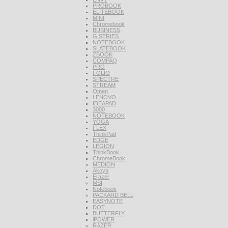
PROBOOK
ELITEBOOK
MINI
Chromebook
BUSINESS
G SERIES
NOTEBOOK
SLATEBOOK
ZBOOK
COMPAQ
PRO
FOLIO
SPECTRE
STREAM
Omen
LENOVO
IDEAPAD
3000
NOTEBOOK
YOGA
FLEX
ThinkPad
EDGE
LEGION
ThinkBook
ChromeBook
MEDION
Akoya
Erazer
MSI
Notebook
PACKARD BELL
EASYNOTE
DOT
BUTTERFLY
iPOWER
RAZER