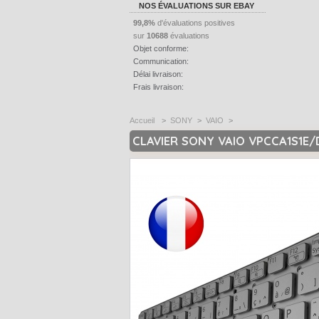
NOS ÉVALUATIONS SUR EBAY
99,8%
d'évaluations positives
sur
10688
évaluations
Objet conforme:
Communication:
Délai livraison:
Frais livraison:
Accueil
>
SONY
>
VAIO
>
CLAVIER SONY VAIO VPCCA1S1E/