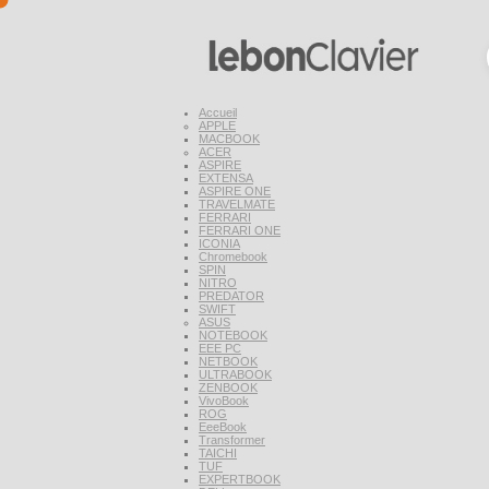
Accueil
APPLE
MACBOOK
ACER
ASPIRE
EXTENSA
ASPIRE ONE
TRAVELMATE
FERRARI
FERRARI ONE
ICONIA
Chromebook
SPIN
NITRO
PREDATOR
SWIFT
ASUS
NOTEBOOK
EEE PC
NETBOOK
ULTRABOOK
ZENBOOK
VivoBook
ROG
EeeBook
Transformer
TAICHI
TUF
EXPERTBOOK