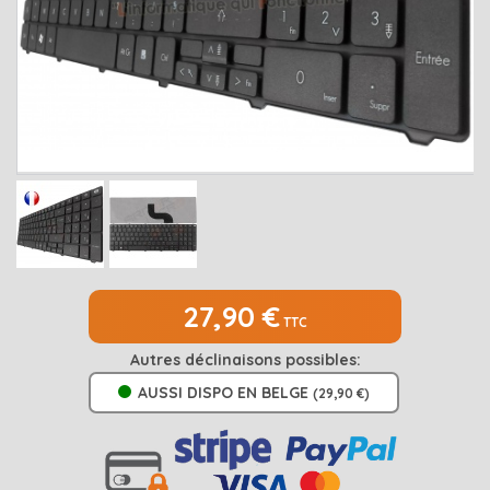
MEDION
Open submenu
2
MSI
Open submenu
1
PACKARD BELL
Open submenu
4
RAZER
SAMSUNG
Open submenu
1
SONY
Open submenu
1
TOSHIBA
Open submenu
7
27,90 €
TTC
Autres déclinaisons possibles:
AUSSI DISPO EN BELGE
(29,90 €)