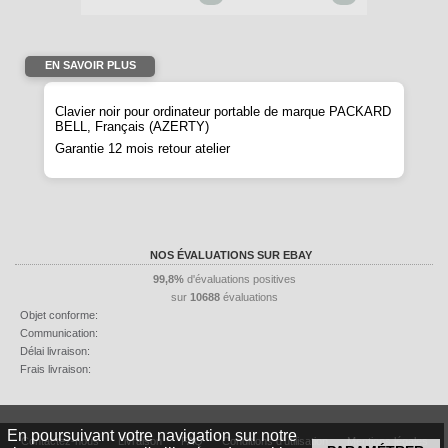
EN SAVOIR PLUS
Clavier noir pour ordinateur portable de marque PACKARD
BELL, Français (AZERTY)
Garantie 12 mois retour atelier
NOS ÉVALUATIONS SUR EBAY
99,8%
d'évaluations positives
sur
10688
évaluations
Objet conforme:
Communication:
Délai livraison:
Frais livraison:
En poursuivant votre navigation sur notre
Contactez-nous
Livraison
FAQ
Conditions d'utilisation
Mentions légales