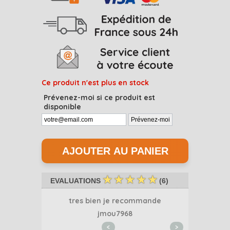
Ce produit n'est plus en stock
Prévenez-moi si ce produit est
disponible
☆
☆
☆
☆
☆
EVALUATIONS
(
6
)
bon, ca se re
tres bien je recommande
Parfait éta
) je recomma
jmou7968
<
>