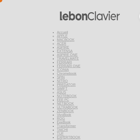
Accueil
APPLE
MACBOOK
ACER
ASPIRE
EXTENSA
ASPIRE ONE
TRAVELMATE
FERRARI
FERRARI ONE
ICONIA
Chromebook
SPIN
NITRO
PREDATOR
SWIFT
ASUS
NOTEBOOK
EEE PC
NETBOOK
ULTRABOOK
ZENBOOK
VivoBook
ROG
EeeBook
Transformer
TAICHI
TUF
EXPERTBOOK