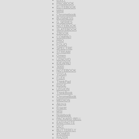
PROBOOK
ELITEBOOK
MINI
Chromebook
BUSINESS
G SERIES
NOTEBOOK
SLATEBOOK
ZBOOK
COMPAQ
PRO
FOLIO
SPECTRE
STREAM
Omen
LENOVO
IDEAPAD
3000
NOTEBOOK
YOGA
FLEX
ThinkPad
EDGE
LEGION
ThinkBook
ChromeBook
MEDION
Akoya
Erazer
MSI
Notebook
PACKARD BELL
EASYNOTE
DOT
BUTTERFLY
iPOWER
RAZER