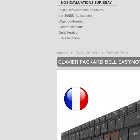
NOS ÉVALUATIONS SUR EBAY
99,8%
d'évaluations positives
sur
10688
évaluations
Objet conforme:
Communication:
Délai livraison:
Frais livraison:
Accueil
>
PACKARD BELL
>
EASYNOTE
>
CLAVIER PACKARD BELL EASYNO