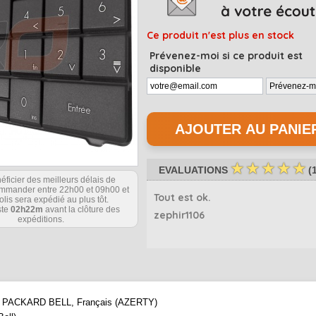
Ce produit n'est plus en stock
Prévenez-moi si ce produit est
disponible
☆
☆
☆
☆
☆
EVALUATIONS
(
éficier des meilleurs délais de
commander entre 22h00 et 09h00 et
Tout est ok.
olis sera expédié au plus tôt.
ste
02h22m
avant la clôture des
zephir1106
expéditions.
rque PACKARD BELL, Français (AZERTY)