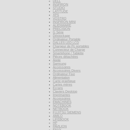
DELL
INSPIRON
STUDIO
LATITUDE
XPS
VOSTRO
INSPIRON MINI
ALIENWARE
PRECISION
G Série
Déstockage
Ordinateur Portable
DALLES LED LCD
Chargeur de Pc portables
Connecteur de Charge
Smartphone / Tablette
Pièces détachées
Apple
Samsung
Accessoires
Accessoires Divers
Ordinateur Fixe
Alimentation
Carte graphique
Cartes mères
Ecrans
Claviers Desktop
Imprimantes
Accessoires
EMACHINES
NOTEBOOK
NETBOOK
FUJITSU SIEMENS
AMILO
LIFEBOOK
HP
PAVILION
ENVY