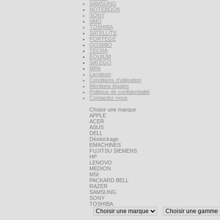
SAMSUNG
NOTEBOOK
SONY
VAIO
TOSHIBA
SATELLITE
PORTEGE
QOSMIO
TECRA
EQUIUM
SATEGO
MINI
Livraison
Conditions d'utilisation
Mentions légales
Politique de confidentialité
Contactez-nous
Choisir une marque
APPLE
ACER
ASUS
DELL
Déstockage
EMACHINES
FUJITSU SIEMENS
HP
LENOVO
MEDION
MSI
PACKARD BELL
RAZER
SAMSUNG
SONY
TOSHIBA