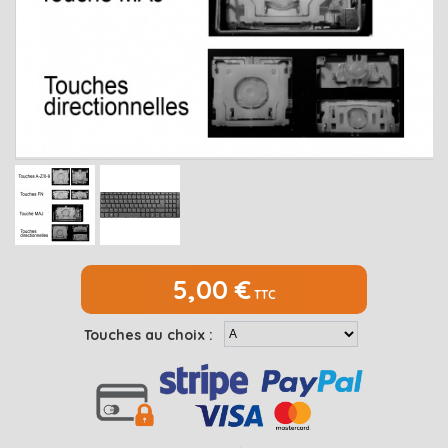
MEDION
Open submenu
2
MSI
Open submenu
1
PACKARD BELL
Open submenu
4
RAZER
SAMSUNG
Open submenu
1
SONY
Open submenu
1
TOSHIBA
Open submenu
7
5,00 €
TTC
Touches au choix :