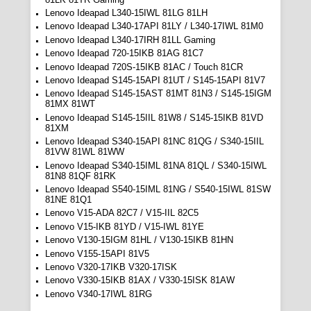
Lenovo Ideapad L340-15IWL 81LG 81LH
Lenovo Ideapad L340-17API 81LY / L340-17IWL 81M0
Lenovo Ideapad L340-17IRH 81LL Gaming
Lenovo Ideapad 720-15IKB 81AG 81C7
Lenovo Ideapad 720S-15IKB 81AC / Touch 81CR
Lenovo Ideapad S145-15API 81UT / S145-15API 81V7
Lenovo Ideapad S145-15AST 81MT 81N3 / S145-15IGM
81MX 81WT
Lenovo Ideapad S145-15IIL 81W8 / S145-15IKB 81VD
81XM
Lenovo Ideapad S340-15API 81NC 81QG / S340-15IIL
81VW 81WL 81WW
Lenovo Ideapad S340-15IML 81NA 81QL / S340-15IWL
81N8 81QF 81RK
Lenovo Ideapad S540-15IML 81NG / S540-15IWL 81SW
81NE 81Q1
Lenovo V15-ADA 82C7 / V15-IIL 82C5
Lenovo V15-IKB 81YD / V15-IWL 81YE
Lenovo V130-15IGM 81HL / V130-15IKB 81HN
Lenovo V155-15API 81V5
Lenovo V320-17IKB V320-17ISK
Lenovo V330-15IKB 81AX / V330-15ISK 81AW
Lenovo V340-17IWL 81RG