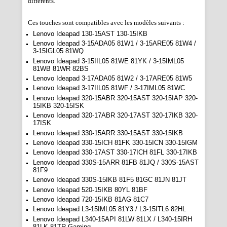
différents.
Ces touches sont compatibles avec les modèles suivants :
Lenovo Ideapad 130-15AST 130-15IKB
Lenovo Ideapad 3-15ADA05 81W1 / 3-15ARE05 81W4 /
3-15IGL05 81WQ
Lenovo Ideapad 3-15IIL05 81WE 81YK / 3-15IML05
81WB 81WR 82BS
Lenovo Ideapad 3-17ADA05 81W2 / 3-17ARE05 81W5
Lenovo Ideapad 3-17IIL05 81WF / 3-17IML05 81WC
Lenovo Ideapad 320-15ABR 320-15AST 320-15IAP 320-
15IKB 320-15ISK
Lenovo Ideapad 320-17ABR 320-17AST 320-17IKB 320-
17ISK
Lenovo Ideapad 330-15ARR 330-15AST 330-15IKB
Lenovo Ideapad 330-15ICH 81FK 330-15ICN 330-15IGM
Lenovo Ideapad 330-17AST 330-17ICH 81FL 330-17IKB
Lenovo Ideapad 330S-15ARR 81FB 81JQ / 330S-15AST
81F9
Lenovo Ideapad 330S-15IKB 81F5 81GC 81JN 81JT
Lenovo Ideapad 520-15IKB 80YL 81BF
Lenovo Ideapad 720-15IKB 81AG 81C7
Lenovo Ideapad L3-15IML05 81Y3 / L3-15ITL6 82HL
Lenovo Ideapad L340-15API 81LW 81LX / L340-15IRH
81LK 81TR Gaming