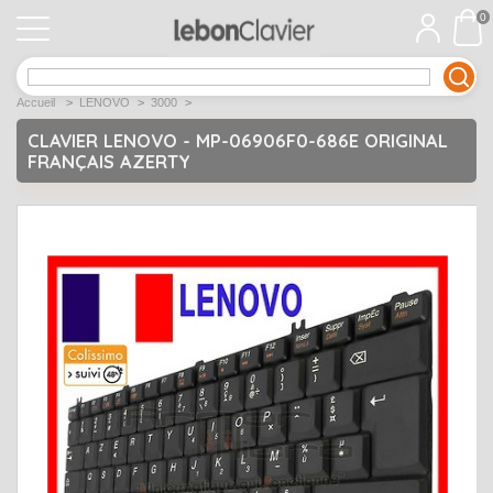
0
APPLE
Open submenu
1
Accueil
>
LENOVO
>
3000
>
ACER
Open submenu
12
CLAVIER LENOVO - MP-06906F0-686E ORIGINAL
FRANÇAIS AZERTY
ASUS
Open submenu
12
DELL
Open submenu
9
Déstockage
Open submenu
5
EMACHINES
Open submenu
2
FUJITSU SIEMENS
Open submenu
2
HP
Open submenu
17
LENOVO
Open submenu
10