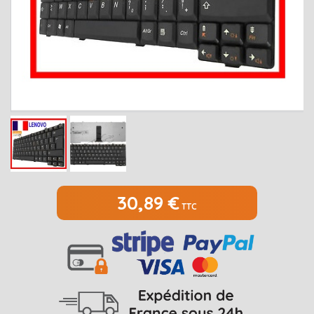
MEDION
Open submenu
2
MSI
Open submenu
1
PACKARD BELL
Open submenu
4
RAZER
SAMSUNG
Open submenu
1
SONY
Open submenu
1
TOSHIBA
Open submenu
7
30,89 €
TTC