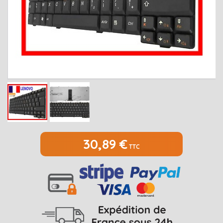
MEDION
Open submenu
2
MSI
Open submenu
1
PACKARD BELL
Open submenu
4
RAZER
SAMSUNG
Open submenu
1
SONY
Open submenu
1
TOSHIBA
Open submenu
7
30,89 €
TTC