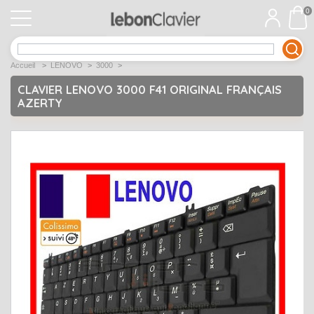
0
APPLE
Open submenu
1
Accueil
>
LENOVO
>
3000
>
ACER
Open submenu
12
CLAVIER LENOVO 3000 F41 ORIGINAL FRANÇAIS
AZERTY
ASUS
Open submenu
12
DELL
Open submenu
9
Déstockage
Open submenu
5
EMACHINES
Open submenu
2
FUJITSU SIEMENS
Open submenu
2
HP
Open submenu
17
LENOVO
Open submenu
10