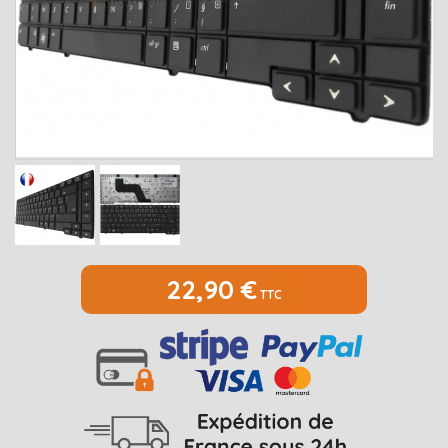
MEDION
Open submenu
2
MSI
Open submenu
1
PACKARD BELL
Open submenu
4
RAZER
SAMSUNG
Open submenu
1
SONY
Open submenu
1
TOSHIBA
Open submenu
7
22,90 €
TTC