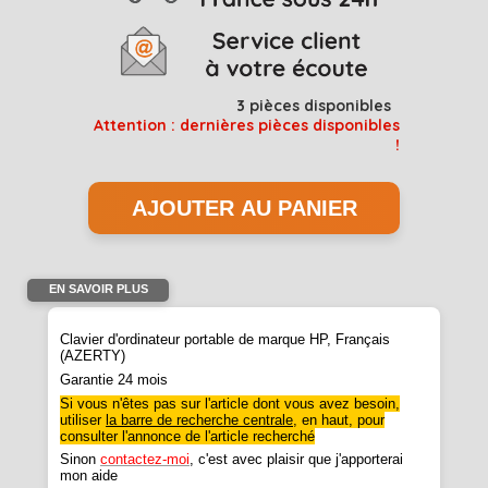
3
pièces disponibles
Attention : dernières pièces disponibles
!
EN SAVOIR PLUS
Clavier d'ordinateur portable de marque HP, Français
(AZERTY)
Garantie 24 mois
Si vous n'êtes pas sur l'article dont vous avez besoin,
utiliser
la barre de recherche centrale
, en haut, pour
consulter l'annonce de l'article recherché
Sinon
contactez-moi
, c'est avec plaisir que j'apporterai
mon aide