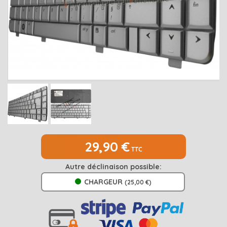
MEDION
Open submenu
2
MSI
Open submenu
1
PACKARD BELL
Open submenu
4
RAZER
SAMSUNG
Open submenu
1
SONY
Open submenu
1
TOSHIBA
Open submenu
7
29,90 €
TTC
Autre déclinaison possible:
CHARGEUR
(25,00 €)