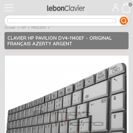
0
APPLE
Open submenu
1
Accueil
>
HP
>
PAVILION
>
ACER
Open submenu
12
CLAVIER HP PAVILION DV4-1140EF - ORIGINAL
FRANÇAIS AZERTY ARGENT
ASUS
Open submenu
12
DELL
Open submenu
9
Déstockage
Open submenu
5
EMACHINES
Open submenu
2
FUJITSU SIEMENS
Open submenu
2
HP
Open submenu
17
LENOVO
Open submenu
10