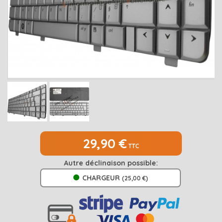
MEDION
Open submenu
2
MSI
Open submenu
1
PACKARD BELL
Open submenu
4
RAZER
SAMSUNG
Open submenu
1
SONY
Open submenu
1
TOSHIBA
Open submenu
7
29,90 €
TTC
Autre déclinaison possible:
CHARGEUR
(25,00 €)