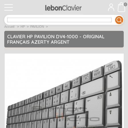
0
APPLE
Open submenu
1
Accueil
>
HP
>
PAVILION
>
ACER
Open submenu
12
CLAVIER HP PAVILION DV4-1000 - ORIGINAL
FRANÇAIS AZERTY ARGENT
ASUS
Open submenu
12
DELL
Open submenu
9
Déstockage
Open submenu
5
EMACHINES
Open submenu
2
FUJITSU SIEMENS
Open submenu
2
HP
Open submenu
17
LENOVO
Open submenu
10