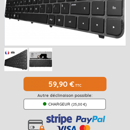
MEDION
Open submenu
2
MSI
Open submenu
1
PACKARD BELL
Open submenu
4
RAZER
SAMSUNG
Open submenu
1
SONY
Open submenu
1
TOSHIBA
Open submenu
7
59,90 €
TTC
Autre déclinaison possible:
CHARGEUR
(25,00 €)