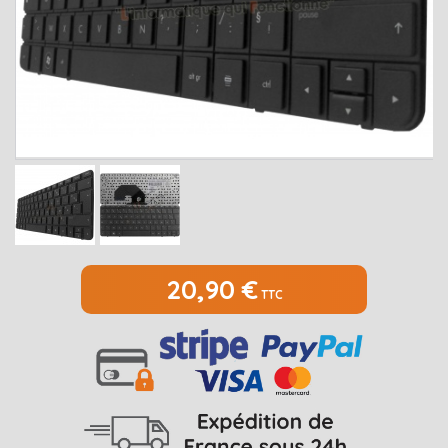
MEDION
Open submenu
2
MSI
Open submenu
1
PACKARD BELL
Open submenu
4
RAZER
SAMSUNG
Open submenu
1
SONY
Open submenu
1
TOSHIBA
Open submenu
7
20,90 €
TTC