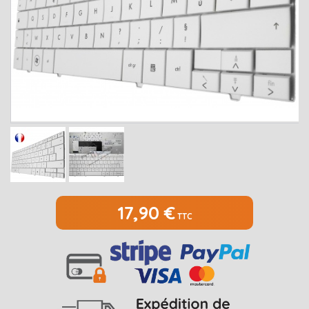
MEDION
Open submenu
2
MSI
Open submenu
1
PACKARD BELL
Open submenu
4
RAZER
SAMSUNG
Open submenu
1
SONY
Open submenu
1
TOSHIBA
Open submenu
7
17,90 €
TTC