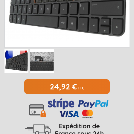
MEDION
Open submenu
2
MSI
Open submenu
1
PACKARD BELL
Open submenu
4
RAZER
SAMSUNG
Open submenu
1
SONY
Open submenu
1
TOSHIBA
Open submenu
7
24,92 €
TTC