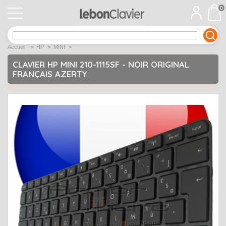
0
APPLE
Open submenu
1
Accueil
>
HP
>
MINI
>
ACER
Open submenu
12
CLAVIER HP MINI 210-1115SF - NOIR ORIGINAL
FRANÇAIS AZERTY
ASUS
Open submenu
12
DELL
Open submenu
9
Déstockage
Open submenu
5
EMACHINES
Open submenu
2
FUJITSU SIEMENS
Open submenu
2
HP
Open submenu
17
LENOVO
Open submenu
10