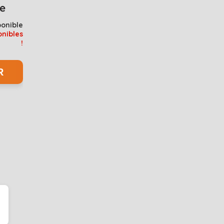
ponible
onibles
!