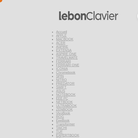
Accueil
APPLE
MACBOOK
ACER
ASPIRE
EXTENSA
ASPIRE ONE
TRAVELMATE
FERRARI
FERRARI ONE
ICONIA
Chromebook
SPIN
NITRO
PREDATOR
SWIFT
ASUS
NOTEBOOK
EEE PC
NETBOOK
ULTRABOOK
ZENBOOK
VivoBook
ROG
EeeBook
Transformer
TAICHI
TUF
EXPERTBOOK