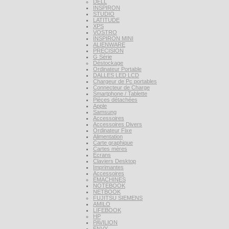
DELL
INSPIRON
STUDIO
LATITUDE
XPS
VOSTRO
INSPIRON MINI
ALIENWARE
PRECISION
G Série
Déstockage
Ordinateur Portable
DALLES LED LCD
Chargeur de Pc portables
Connecteur de Charge
Smartphone / Tablette
Pièces détachées
Apple
Samsung
Accessoires
Accessoires Divers
Ordinateur Fixe
Alimentation
Carte graphique
Cartes mères
Ecrans
Claviers Desktop
Imprimantes
Accessoires
EMACHINES
NOTEBOOK
NETBOOK
FUJITSU SIEMENS
AMILO
LIFEBOOK
HP
PAVILION
ENVY