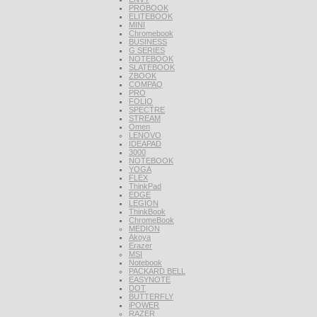
PROBOOK
ELITEBOOK
MINI
Chromebook
BUSINESS
G SERIES
NOTEBOOK
SLATEBOOK
ZBOOK
COMPAQ
PRO
FOLIO
SPECTRE
STREAM
Omen
LENOVO
IDEAPAD
3000
NOTEBOOK
YOGA
FLEX
ThinkPad
EDGE
LEGION
ThinkBook
ChromeBook
MEDION
Akoya
Erazer
MSI
Notebook
PACKARD BELL
EASYNOTE
DOT
BUTTERFLY
iPOWER
RAZER