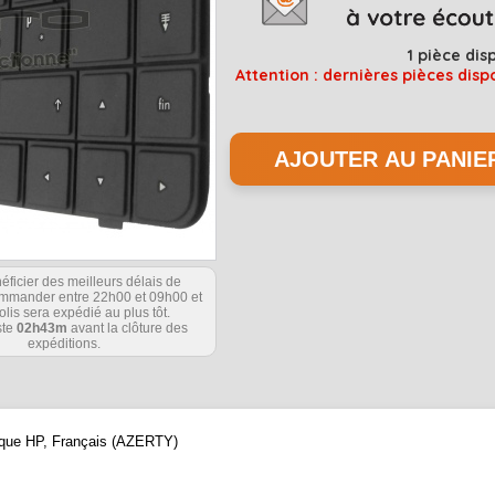
1
pièce dis
Attention : dernières pièces disp
éficier des meilleurs délais de
commander entre 22h00 et 09h00 et
olis sera expédié au plus tôt.
ste
02h43m
avant la clôture des
expéditions.
arque HP, Français (AZERTY)