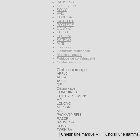
SAMSUNG
NOTEBOOK
SONY
VAIO
TOSHIBA
SATELLITE
PORTEGE
QOSMIO
TECRA
EQUIUM
SATEGO
MINI
Livraison
Conditions d'utilisation
Mentions légales
Politique de confidentialité
Contactez-nous
Choisir une marque
APPLE
ACER
ASUS
DELL
Déstockage
EMACHINES
FUJITSU SIEMENS
HP
LENOVO
MEDION
MSI
PACKARD BELL
RAZER
SAMSUNG
SONY
TOSHIBA