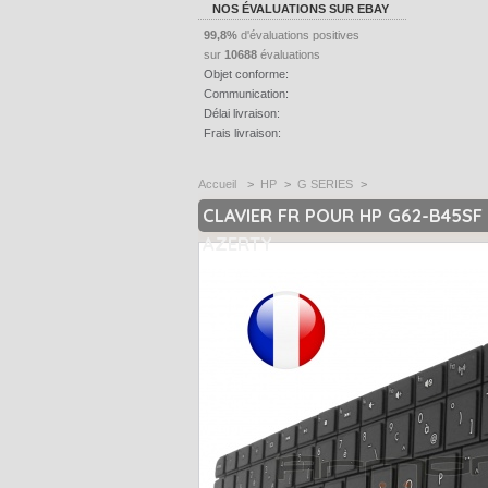
NOS ÉVALUATIONS SUR EBAY
99,8%
d'évaluations positives
sur
10688
évaluations
Objet conforme:
Communication:
Délai livraison:
Frais livraison:
Accueil
>
HP
>
G SERIES
>
CLAVIER FR POUR HP G62-B45SF 
AZERTY