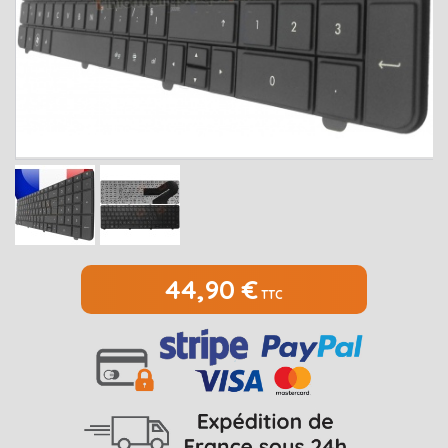
MEDION
Open submenu
2
MSI
Open submenu
1
PACKARD BELL
Open submenu
4
RAZER
SAMSUNG
Open submenu
1
SONY
Open submenu
1
TOSHIBA
Open submenu
7
44,90 €
TTC