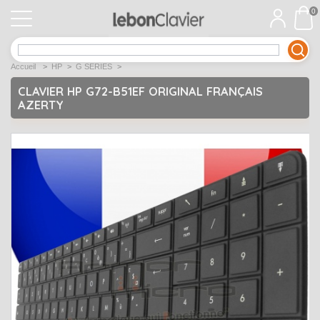
0
APPLE
Open submenu
1
Accueil
>
HP
>
G SERIES
>
ACER
Open submenu
12
CLAVIER HP G72-B51EF ORIGINAL FRANÇAIS
AZERTY
ASUS
Open submenu
12
DELL
Open submenu
9
Déstockage
Open submenu
5
EMACHINES
Open submenu
2
FUJITSU SIEMENS
Open submenu
2
HP
Open submenu
17
LENOVO
Open submenu
10