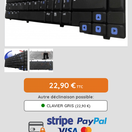
MEDION
Open submenu
2
MSI
Open submenu
1
PACKARD BELL
Open submenu
4
RAZER
SAMSUNG
Open submenu
1
SONY
Open submenu
1
TOSHIBA
Open submenu
7
22,90 €
TTC
Autre déclinaison possible:
CLAVIER GRIS
(22,90 €)