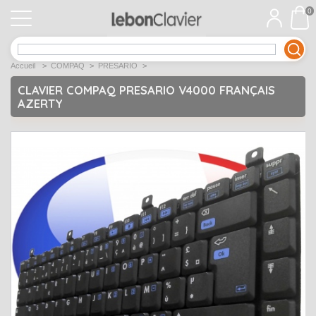
0
APPLE
Open submenu
1
Accueil
>
COMPAQ
>
PRESARIO
>
ACER
Open submenu
12
CLAVIER COMPAQ PRESARIO V4000 FRANÇAIS
AZERTY
ASUS
Open submenu
12
DELL
Open submenu
9
Déstockage
Open submenu
5
EMACHINES
Open submenu
2
FUJITSU SIEMENS
Open submenu
2
HP
Open submenu
17
LENOVO
Open submenu
10