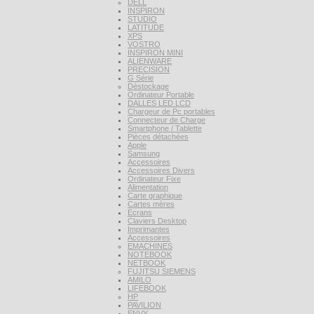
DELL
INSPIRON
STUDIO
LATITUDE
XPS
VOSTRO
INSPIRON MINI
ALIENWARE
PRECISION
G Série
Déstockage
Ordinateur Portable
DALLES LED LCD
Chargeur de Pc portables
Connecteur de Charge
Smartphone / Tablette
Pièces détachées
Apple
Samsung
Accessoires
Accessoires Divers
Ordinateur Fixe
Alimentation
Carte graphique
Cartes mères
Ecrans
Claviers Desktop
Imprimantes
Accessoires
EMACHINES
NOTEBOOK
NETBOOK
FUJITSU SIEMENS
AMILO
LIFEBOOK
HP
PAVILION
ENVY