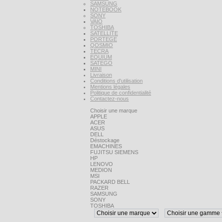
SAMSUNG
NOTEBOOK
SONY
VAIO
TOSHIBA
SATELLITE
PORTEGE
QOSMIO
TECRA
EQUIUM
SATEGO
MINI
Livraison
Conditions d'utilisation
Mentions légales
Politique de confidentialité
Contactez-nous
Choisir une marque
APPLE
ACER
ASUS
DELL
Déstockage
EMACHINES
FUJITSU SIEMENS
HP
LENOVO
MEDION
MSI
PACKARD BELL
RAZER
SAMSUNG
SONY
TOSHIBA