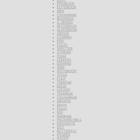
PROBOOK
ELITEBOOK
MINI
Chromebook
BUSINESS
G SERIES
NOTEBOOK
SLATEBOOK
ZBOOK
COMPAQ
PRO
FOLIO
SPECTRE
STREAM
Omen
LENOVO
IDEAPAD
3000
NOTEBOOK
YOGA
FLEX
ThinkPad
EDGE
LEGION
ThinkBook
ChromeBook
MEDION
Akoya
Erazer
MSI
Notebook
PACKARD BELL
EASYNOTE
DOT
BUTTERFLY
iPOWER
RAZER