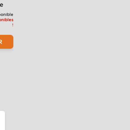
ponible
onibles
!