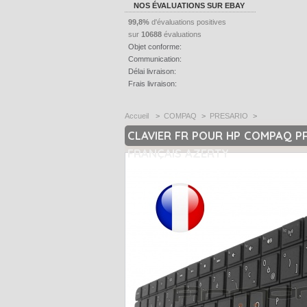
NOS ÉVALUATIONS SUR EBAY
99,8%
d'évaluations positives
sur
10688
évaluations
Objet conforme:
Communication:
Délai livraison:
Frais livraison:
Accueil
>
COMPAQ
>
PRESARIO
>
CLAVIER FR POUR HP COMPAQ P
FRANÇAIS AZERTY