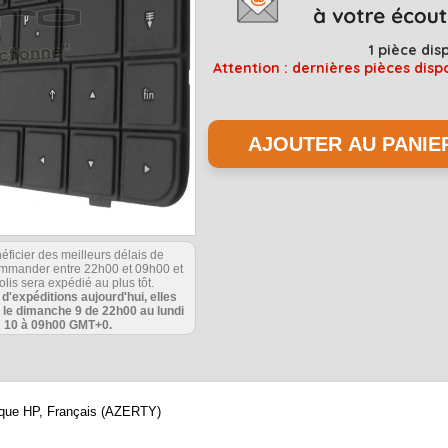
1
pièce dis
Attention : dernières pièces disp
éficier des meilleurs délais de
commander entre 22h00 et 09h00 et
olis sera expédié au plus tôt.
s d'expéditions aujourd'hui, elles
 le dimanche 9 de 22h00 au lundi
10 à 09h00 GMT+0.
arque HP, Français (AZERTY)