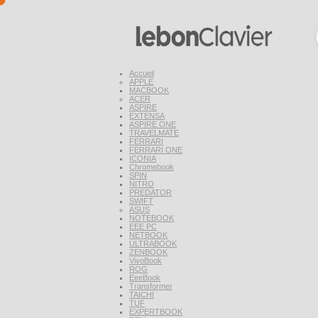
Accueil
APPLE
MACBOOK
ACER
ASPIRE
EXTENSA
ASPIRE ONE
TRAVELMATE
FERRARI
FERRARI ONE
ICONIA
Chromebook
SPIN
NITRO
PREDATOR
SWIFT
ASUS
NOTEBOOK
EEE PC
NETBOOK
ULTRABOOK
ZENBOOK
VivoBook
ROG
EeeBook
Transformer
TAICHI
TUF
EXPERTBOOK