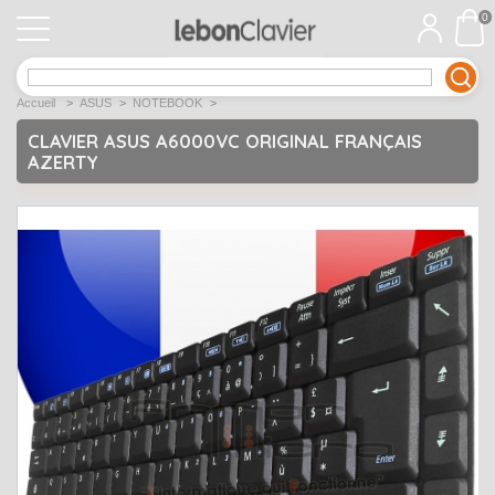
0
APPLE
Open submenu
1
Accueil
>
ASUS
>
NOTEBOOK
>
ACER
Open submenu
12
CLAVIER ASUS A6000VC ORIGINAL FRANÇAIS
AZERTY
ASUS
Open submenu
12
DELL
Open submenu
9
Déstockage
Open submenu
5
EMACHINES
Open submenu
2
FUJITSU SIEMENS
Open submenu
2
HP
Open submenu
17
LENOVO
Open submenu
10