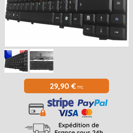
MEDION
Open submenu
2
MSI
Open submenu
1
PACKARD BELL
Open submenu
4
RAZER
SAMSUNG
Open submenu
1
SONY
Open submenu
1
TOSHIBA
Open submenu
7
29,90 €
TTC